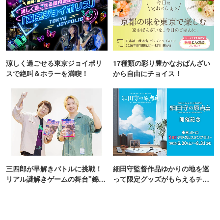
涼しく過ごせる東京ジョイポリ
17種類の彩り豊かなおばんざい
スで絶叫＆ホラーを満喫！
から自由にチョイス！
三四郎が早解きバトルに挑戦！
細田守監督作品ゆかりの地を巡
リアル謎解きゲームの舞台"錦糸
って限定グッズがもらえるチャ
町PARCO・楽天地"を巡る！
ンス！