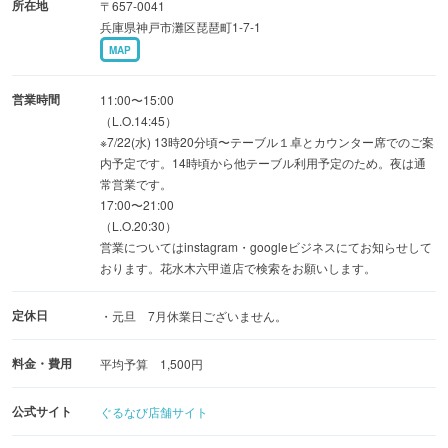
所在地
〒657-0041
兵庫県神戸市灘区琵琶町1-7-1
MAP
営業時間
11:00〜15:00
（L.O.14:45）
※7/22(水) 13時20分頃〜テーブル１卓とカウンター席でのご案
内予定です。14時頃から他テーブル利用予定のため。夜は通
常営業です。
17:00〜21:00
（L.O.20:30）
営業についてはinstagram・googleビジネスにてお知らせして
おります。花水木六甲道店で検索をお願いします。
定休日
・元旦 7月休業日ございません。
料金・費用
平均予算 1,500円
公式サイト
ぐるなび店舗サイト