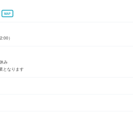
3
MAP
2:00）
月休み
休業となります