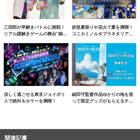
三四郎が早解きバトルに挑戦！
妖怪夏祭りや花火で夏を満喫！
リアル謎解きゲームの舞台"錦糸
コニカミノルタプラネタリア
町PARCO・楽天地"を巡る！
TOKYO
涼しく過ごせる東京ジョイポリ
細田守監督作品ゆかりの地を巡
スで絶叫＆ホラーを満喫！
って限定グッズがもらえるチャ
ンス！
関連記事