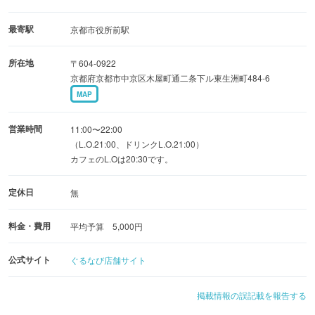
■ご宴会に
飲み放題付のプランもご用意しております。
最寄駅
京都市役所前駅
落ち着いた和の風情はご接待にも最適。
所在地
〒604-0922
京都府京都市中京区木屋町通二条下ル東生洲町484-6
■様々なイベントも
MAP
古都ならではの『舞妓さん会えるイベント』や
月替りの作品展示会『ふれあいギャラリー』も好評です
営業時間
11:00〜22:00
（L.O.21:00、ドリンクL.O.21:00）
カフェのL.Oは20:30です。
定休日
無
料金・費用
平均予算 5,000円
公式サイト
ぐるなび店舗サイト
掲載情報の誤記載を報告する