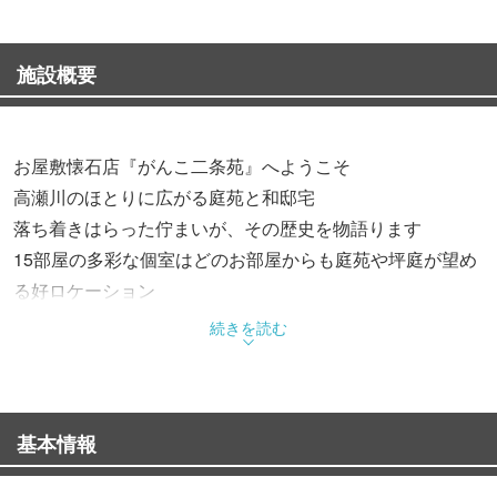
施設概要
お屋敷懐石店『がんこ二条苑』へようこそ
高瀬川のほとりに広がる庭苑と和邸宅
落ち着きはらった佇まいが、その歴史を物語ります
15部屋の多彩な個室はどのお部屋からも庭苑や坪庭が望め
る好ロケーション
非日常のくつろぎをぜひお愉しみください
続きを読む
■お祝い事に
ご成長、ご長寿、そしてご結婚。様々なお祝いの席にぜひ
基本情報
お祝い料理はもちろん、引き出物のご準備も