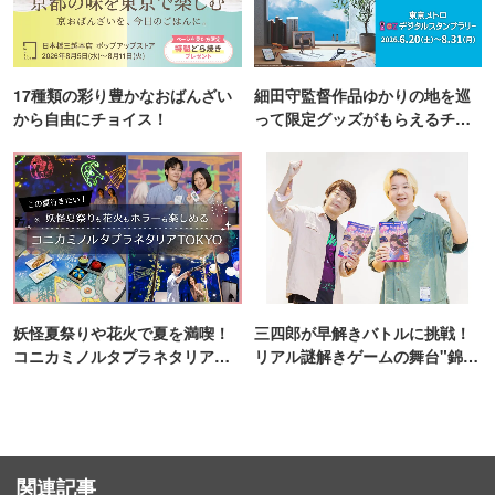
17種類の彩り豊かなおばんざい
細田守監督作品ゆかりの地を巡
から自由にチョイス！
って限定グッズがもらえるチャ
ンス！
妖怪夏祭りや花火で夏を満喫！
三四郎が早解きバトルに挑戦！
コニカミノルタプラネタリア
リアル謎解きゲームの舞台"錦糸
TOKYO
町PARCO・楽天地"を巡る！
関連記事