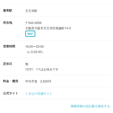
◆【飲み放題付】贅沢コース 5,000円（税込）
最寄駅
天王寺駅
食べ飲み放題コースも大好評♪
所在地
〒543-0056
◆【食べ飲み放題】飲み放題コース 5,000円（税込）
大阪府大阪市天王寺区堀越町14-3
MAP
【個室】9名様・10名様・16名様 下見・見学もOKです！
営業時間
16:00〜23:00
（L.O.22:30）
定休日
無
12/31、1/1はお休みです
料金・費用
平均予算 2,500円
公式サイト
ぐるなび店舗サイト
掲載情報の誤記載を報告する