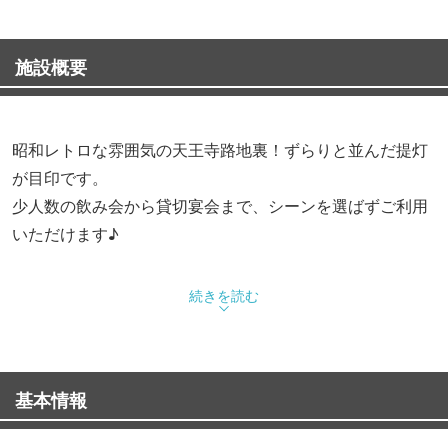
施設概要
昭和レトロな雰囲気の天王寺路地裏！ずらりと並んだ提灯
が目印です。
少人数の飲み会から貸切宴会まで、シーンを選ばずご利用
いただけます♪
中央卸売市場から毎朝仕入れる新鮮な魚介類が自慢。
続きを読む
力丸名物の『活ホタテバター焼』は絶対に食べていただだ
きたい自慢の一品！
基本情報
各種ご宴会に飲み放題付コースをご用意！
◆【飲み放題付】満足コース 4,000円(税込)