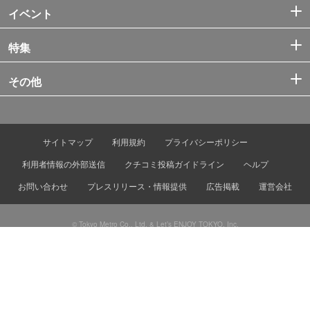
イベント
特集
その他
サイトマップ
利用規約
プライバシーポリシー
利用者情報の外部送信
クチコミ投稿ガイドライン
ヘルプ
お問い合わせ
プレスリリース・情報提供
広告掲載
運営会社
© Tokyo Metro Co., Ltd. & Let’s ENJOY TOKYO, Inc.