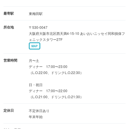
→https://www.dynacjapan.com/brands/sun/shops/osaka/
最寄駅
東梅田駅
■都会の喧騒と離れ非日常の空間で大切な方と過ごす記念
所在地
〒530-0047
日プラン
大阪府大阪市北区西天満4-15-10 あいおいニッセイ同和損保フ
メッセージ入りデザートプレート付きコース
ェニックスタワー27F
MAP
【久 9,000円】〜オマール海老グリルに黒毛和牛サーロイ
ン〜
営業時間
月〜土
ディナー 17:00〜23:00
（窓側席はご予約お早めにご予約お願いします）
（L.O.22:00、ドリンクL.O.22:30）
日・祝日
ディナー 17:00〜22:00
（L.O.21:00、ドリンクL.O.21:30）
定休日
不定休日あり
年末年始