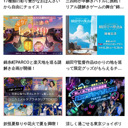
17種類の彩り豊かなおばんざい
三四郎が早解きバトルに挑戦！
から自由にチョイス！
リアル謎解きゲームの舞台"錦糸
町PARCO・楽天地"を巡る！
錦糸町PARCOと楽天地を巡る謎
細田守監督作品ゆかりの地を巡
解き企画が開催！
って限定グッズがもらえるチャ
ンス！
妖怪夏祭りや花火で夏を満喫！
涼しく過ごせる東京ジョイポリ