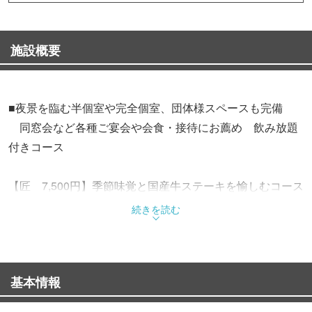
施設概要
■夜景を臨む半個室や完全個室、団体様スペースも完備
同窓会など各種ご宴会や会食・接待にお薦め 飲み放題
付きコース
【匠 7,500円】季節味覚と国産牛ステーキを愉しむコース
【燦 9,000円】燦の名物『水煙蒸し』や黒毛和牛ステー
続きを読む
キ、厳選食材を愉しむコース
【煌 11,000円】ご接待はもちろん、ご家族ご親族でのお
祝い事にお薦めのプレミアムコース
基本情報
※公式HP限定のお値打ちプランも御覧ください