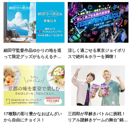
細田守監督作品ゆかりの地を巡
涼しく過ごせる東京ジョイポリ
って限定グッズがもらえるチャ
スで絶叫＆ホラーを満喫！
ンス！
17種類の彩り豊かなおばんざい
三四郎が早解きバトルに挑戦！
から自由にチョイス！
リアル謎解きゲームの舞台"錦糸
町PARCO・楽天地"を巡る！