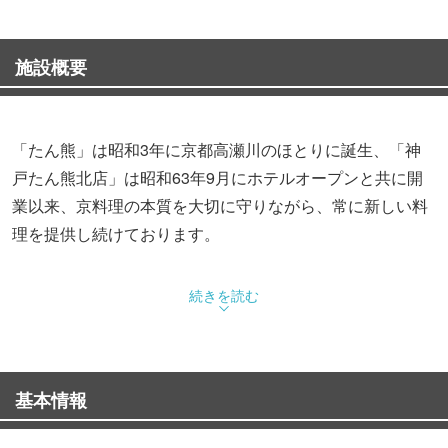
施設概要
「たん熊」は昭和3年に京都高瀬川のほとりに誕生、「神
戸たん熊北店」は昭和63年9月にホテルオープンと共に開
業以来、京料理の本質を大切に守りながら、常に新しい料
理を提供し続けております。
◆朝食 和朝食・朝粥朝食の2種類
続きを読む
◆昼食 御膳3,600円（税サ別）、会席4,700円（税サ別）〜
◆夕食 会席8,000円（税サ別）〜
お昼は御膳料理・ミニ会席から本格的は会席コースまで多
基本情報
種ご用意してます。昼・夜共、会席料理だけでなくしゃぶ
しゃぶコース・ステーキ・季節の鍋料理等…食材を活かし