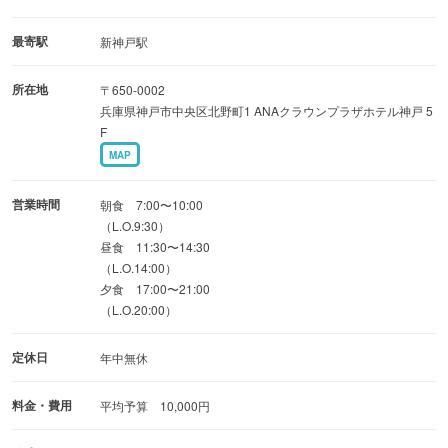
たお料理もご提供しております。
最寄駅
新神戸駅
◆テーブル・掘りごたつの個室あり
所在地
〒650-0002
風情ある落ち着いた個室は、接待・結納・家族でのご会食
兵庫県神戸市中央区北野町1 ANAクラウンプラザホテル神戸 5
等、あらゆるシーンで是非ともご利用くださいませ。
F
MAP
皆様のご来店を心よりお待ち申し上げております。
営業時間
朝食 7:00〜10:00
（L.O.9:30）
昼食 11:30〜14:30
（L.O.14:00）
夕食 17:00〜21:00
（L.O.20:00）
定休日
年中無休
料金・費用
平均予算 10,000円