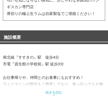
ギスカン専門店
厚切りの極上生ラムは自家製塩でご堪能ください！
施設概要
南北線『すすきの』駅 徒歩4分
市電『資生館小学校前』駅 徒歩3分
お仕事帰りや、仲間とのお食事にもおすすめ！
ラムとマトンの両方をご用意しており、食べ比べでもお愉
しみ頂けます
続きを読む
【ラム…生後約12ヶ月以下/柔らかく、臭みが少ない赤身
肉】