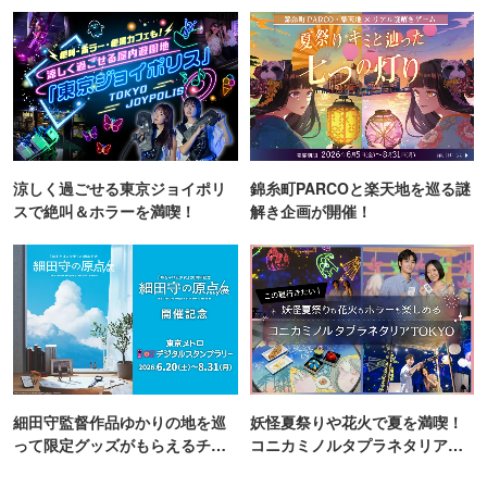
町PARCO・楽天地"を巡る！
涼しく過ごせる東京ジョイポリ
錦糸町PARCOと楽天地を巡る謎
スで絶叫＆ホラーを満喫！
解き企画が開催！
細田守監督作品ゆかりの地を巡
妖怪夏祭りや花火で夏を満喫！
って限定グッズがもらえるチャ
コニカミノルタプラネタリア
ンス！
TOKYO