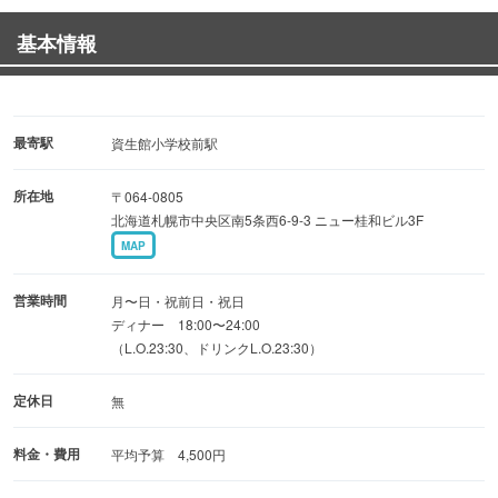
【マトン…生後24ヶ月以上/旨みとコクが強い】
基本情報
◆初めてのお客様おすすめ！お一人様1,980円
生ラムジンギスカン(ハーフ)・生ラム厚切り 特製ハーブソ
ルト(ハーフ)
最寄駅
資生館小学校前駅
ラムウインナー(ハーフ)・アスパラ(ハーフ)
所在地
〒064-0805
北海道札幌市中央区南5条西6-9-3 ニュー桂和ビル3F
◆生ラム食べ飲み放題コース・全6品
MAP
生ビール込120分飲み放題付 6000円⇒5名様以上のご予約
で5500円
営業時間
月〜日・祝前日・祝日
その日に仕入れた新鮮ラム肉食べ放題。
ディナー 18:00〜24:00
（L.O.23:30、ドリンクL.O.23:30）
カウンター席はお一人様からお食事ができます。
定休日
無
店内貸切は事前にご相談ください。貸切は23名様からとな
ります。
料金・費用
平均予算 4,500円