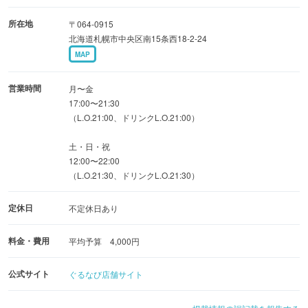
飲み放題付きの宴会コースあり！大人数の貸し切り対応も
所在地
〒064-0915
ご相談頂けます！
北海道札幌市中央区南15条西18-2-24
お祝い焼肉もご用意！サプライズ対応もお任せください！
MAP
営業時間
月〜金
17:00〜21:30
（L.O.21:00、ドリンクL.O.21:00）
土・日・祝
12:00〜22:00
（L.O.21:30、ドリンクL.O.21:30）
定休日
不定休日あり
料金・費用
平均予算 4,000円
公式サイト
ぐるなび店舗サイト