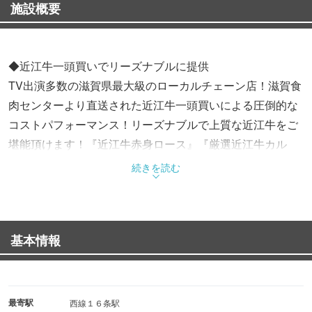
施設概要
◆近江牛一頭買いでリーズナブルに提供
TV出演多数の滋賀県最大級のローカルチェーン店！滋賀食
肉センターより直送された近江牛一頭買いによる圧倒的な
コストパフォーマンス！リーズナブルで上質な近江牛をご
堪能頂けます！『近江牛赤身ロース』『厳選近江牛カル
ビ』等々、名物メニューが盛りだくさん！すだく家族亭公
続きを読む
式会員になればさらにお得に！？
◆家族連れ、小さなお子様連れも大歓迎！
基本情報
小さなお子様連れも安心なおもちゃコーナーをご用意！ご
家族のお食事は当店で！
◆宴会・記念日利用にもおススメ！
最寄駅
西線１６条駅