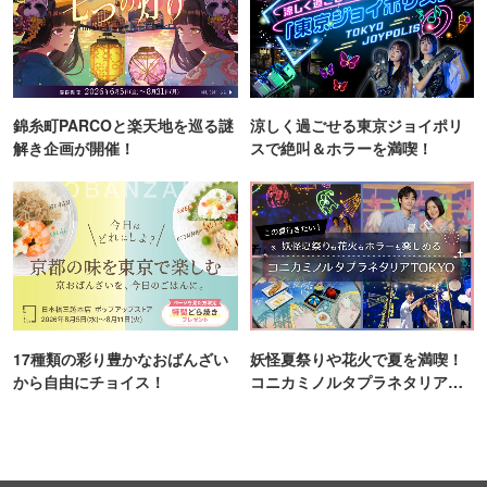
錦糸町PARCOと楽天地を巡る謎
涼しく過ごせる東京ジョイポリ
解き企画が開催！
スで絶叫＆ホラーを満喫！
17種類の彩り豊かなおばんざい
妖怪夏祭りや花火で夏を満喫！
から自由にチョイス！
コニカミノルタプラネタリア
TOKYO