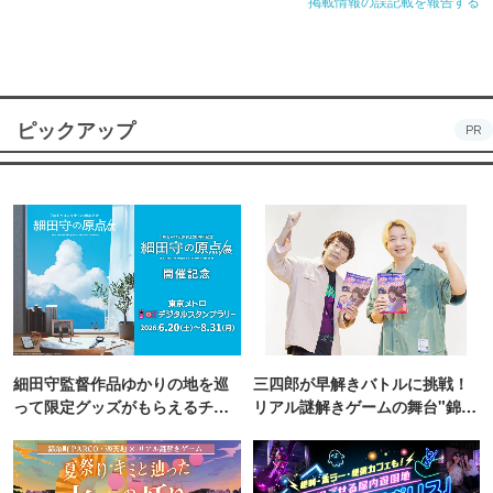
掲載情報の誤記載を報告する
ピックアップ
PR
細田守監督作品ゆかりの地を巡
三四郎が早解きバトルに挑戦！
って限定グッズがもらえるチャ
リアル謎解きゲームの舞台"錦糸
ンス！
町PARCO・楽天地"を巡る！