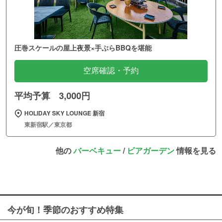
圧巻スケールの屋上夜景×手ぶらBBQを堪能
空席確認・予約
平均予算 3,000円
HOLIDAY SKY LOUNGE 新宿
東新宿駅／東京都
他の
バーベキュー
/
ビアガーデン
情報を見る
今が旬！季節のおすすめ特集