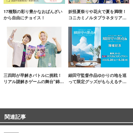
17種類の彩り豊かなおばんざい
妖怪夏祭りや花火で夏を満喫！
から自由にチョイス！
コニカミノルタプラネタリア
TOKYO
三四郎が早解きバトルに挑戦！
細田守監督作品ゆかりの地を巡
リアル謎解きゲームの舞台"錦糸
って限定グッズがもらえるチャ
町PARCO・楽天地"を巡る！
ンス！
関連記事