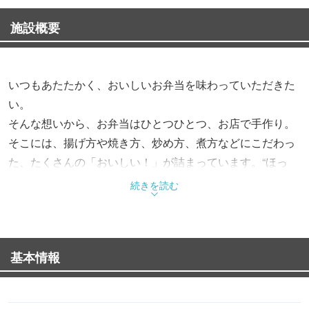
施設概要
いつもあたたかく、おいしいお弁当を味わっていただきた
い。
そんな想いから、お弁当はひとつひとつ、お店で手作り。
そこには、揚げ方や焼き方、炒め方、煮方などにこだわっ
た、たくさんの「おいしい！」が詰まっています。“ほっ
と”できるお弁当で、“もっと”お客様を笑顔にする。これか
続きを読む
らも、そんなお弁当をお届けします。
基本情報