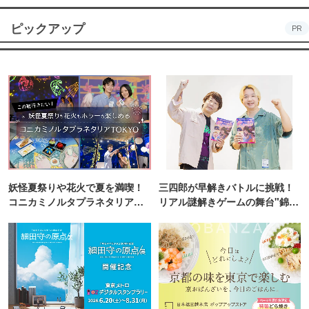
ピックアップ
PR
妖怪夏祭りや花火で夏を満喫！
三四郎が早解きバトルに挑戦！
コニカミノルタプラネタリア
リアル謎解きゲームの舞台"錦糸
TOKYO
町PARCO・楽天地"を巡る！