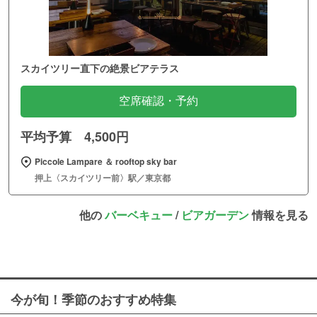
スカイツリー直下の絶景ビアテラス
空席確認・予約
平均予算 4,500円
Piccole Lampare ＆ rooftop sky bar
押上〈スカイツリー前〉駅／東京都
他の
バーベキュー
/
ビアガーデン
情報を見る
今が旬！季節のおすすめ特集