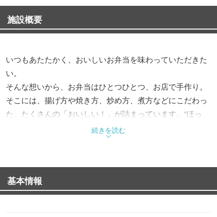
施設概要
いつもあたたかく、おいしいお弁当を味わっていただきた
い。
そんな想いから、お弁当はひとつひとつ、お店で手作り。
そこには、揚げ方や焼き方、炒め方、煮方などにこだわっ
た、たくさんの「おいしい！」が詰まっています。“ほっ
と”できるお弁当で、“もっと”お客様を笑顔にする。これか
続きを読む
らも、そんなお弁当をお届けします。
基本情報