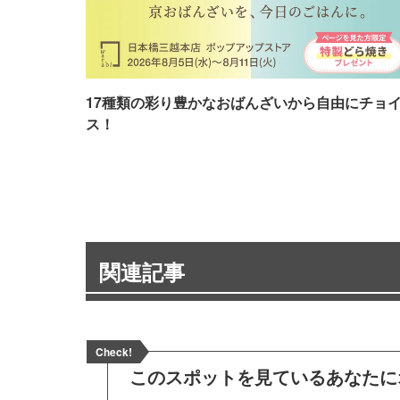
17種類の彩り豊かなおばんざいから自由にチョ
ス！
関連記事
Check!
このスポットを見ている
あなたに