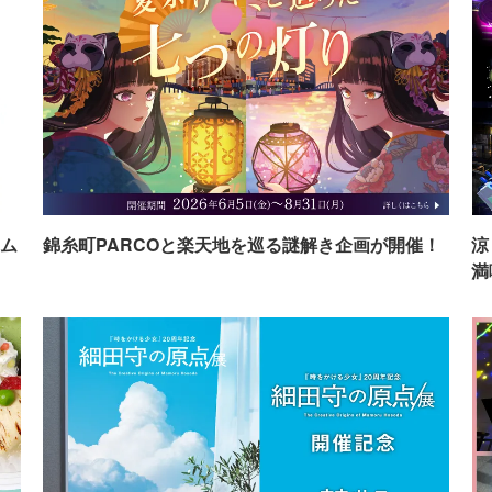
ム
錦糸町PARCOと楽天地を巡る謎解き企画が開催！
涼
満