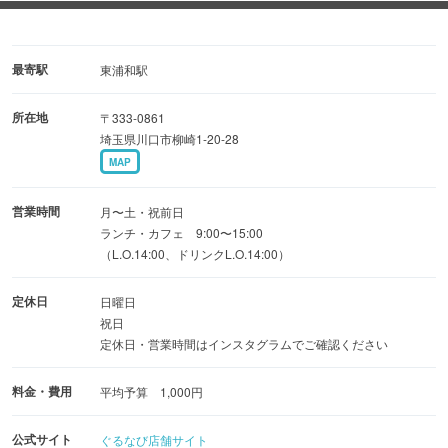
噛めば噛むほど肉汁があふれ出し、白米との相性はまさに
最強☆
使用するお米はあきたこまち。＋100円でおかわりもで
最寄駅
東浦和駅
き、満腹も満足も間違いなし。
所在地
〒333-0861
埼玉県川口市柳崎1-20-28
昭和レトロなメニューが並ぶ店内は、どこか懐かしく温か
MAP
い空間。
今日もマスターの笑顔とともに、街に元気を届けていま
営業時間
月〜土・祝前日
す。
ランチ・カフェ 9:00〜15:00
（L.O.14:00、ドリンクL.O.14:00）
定休日
日曜日
祝日
定休日・営業時間はインスタグラムでご確認ください
料金・費用
平均予算 1,000円
公式サイト
ぐるなび店舗サイト