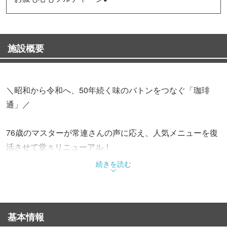
施設概要
＼昭和から令和へ、50年続く味のバトンをつなぐ「珈琲
通」／
76歳のマスターが常連さんの声に応え、人気メニューを復
活させて堂々リニューアル！
愛情と栄養がぎゅっと詰まったボリューム飯は、働く人や
続きを読む
学生の強い味方。
名物の牛カルビ焼肉ランチは、肉汁じゅわっと、香ばしさ
基本情報
全開。