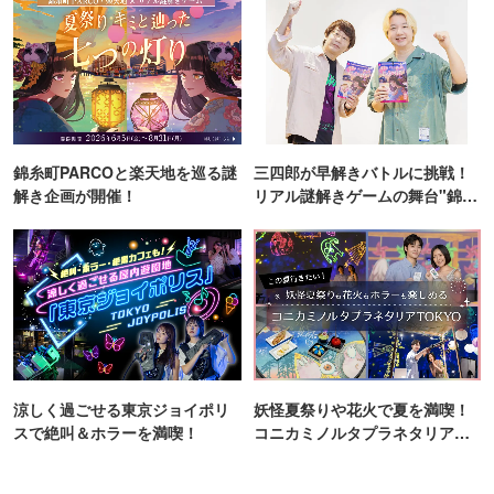
錦糸町PARCOと楽天地を巡る謎
三四郎が早解きバトルに挑戦！
解き企画が開催！
リアル謎解きゲームの舞台"錦糸
町PARCO・楽天地"を巡る！
涼しく過ごせる東京ジョイポリ
妖怪夏祭りや花火で夏を満喫！
スで絶叫＆ホラーを満喫！
コニカミノルタプラネタリア
TOKYO