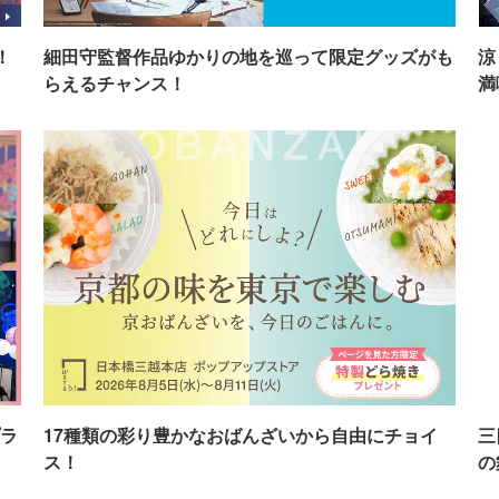
！
細田守監督作品ゆかりの地を巡って限定グッズがも
涼
らえるチャンス！
満
ラ
17種類の彩り豊かなおばんざいから自由にチョイ
三
ス！
の