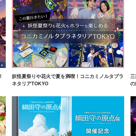
！
妖怪夏祭りや花火で夏を満喫！コニカミノルタプラ
三
ネタリアTOKYO
の