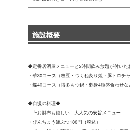
施設概要
◆定番居酒屋メニューと2時間飲み放題が付いた
・華30コース（枝豆・つくね炙り焼・豚トロチャー
・蝶40コース（博多もつ鍋・刺身4種盛合わせなど8
◆自慢の料理◆
┗お財布も嬉しい！大人気の安旨メニュー
・びんちょう鮪ぶつ188円（税込）