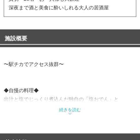
深夜まで酒と美食に酔いしれる大人の居酒屋
施設概要
〜駅チカでアクセス抜群〜
◆自慢の料理◆
出汁と塩でじっくり煮込んだ独自の「塩おでん」と
熱々の鉄板で提供されるハラミステーキや 、新鮮な旬のお
続きを読む
刺身、ジューシーな唐揚げは大人気
◆アットホームな空間◆