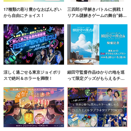
17種類の彩り豊かなおばんざい
三四郎が早解きバトルに挑戦！
から自由にチョイス！
リアル謎解きゲームの舞台"錦糸
町PARCO・楽天地"を巡る！
涼しく過ごせる東京ジョイポリ
細田守監督作品ゆかりの地を巡
スで絶叫＆ホラーを満喫！
って限定グッズがもらえるチャ
ンス！