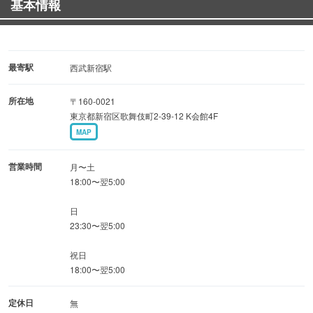
基本情報
お一人様でも気軽に立ち寄れるカウンター席と 、ゆったり
とくつろげるソファー席
朝まで営業中なので、お仕事帰りのサク飲みから、二次
会、深夜のご利用など、様々なシーンでご利用OK
最寄駅
西武新宿駅
所在地
〒160-0021
◆宴会に…◆
東京都新宿区歌舞伎町2-39-12 K会館4F
飲み放題付きのお得なコースを3種類ご用意
MAP
ご予算や人数に合わせてお選びいただけます
更に店内は全席喫煙可能なので 、喫煙者の方にも喜ばれま
営業時間
月〜土
す
18:00〜翌5:00
日
23:30〜翌5:00
祝日
18:00〜翌5:00
定休日
無