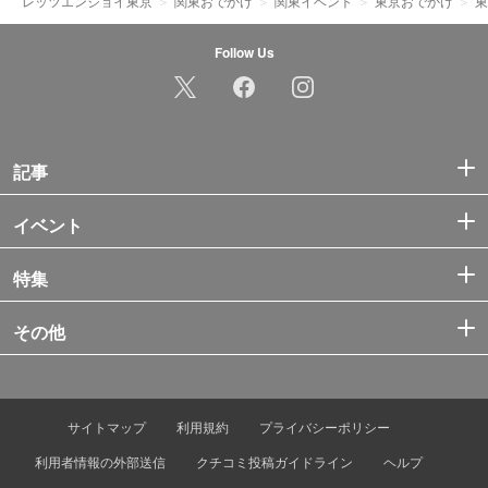
レッツエンジョイ東京
関東おでかけ
関東イベント
東京おでかけ
東
Follow Us
記事
イベント
特集
その他
サイトマップ
利用規約
プライバシーポリシー
利用者情報の外部送信
クチコミ投稿ガイドライン
ヘルプ