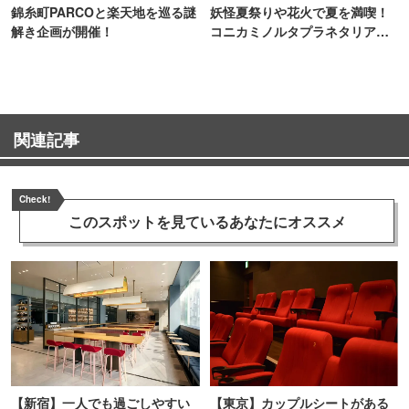
錦糸町PARCOと楽天地を巡る謎
妖怪夏祭りや花火で夏を満喫！
解き企画が開催！
コニカミノルタプラネタリア
TOKYO
関連記事
Check!
このスポットを見ている
あなたにオススメ
【新宿】一人でも過ごしやすい
【東京】カップルシートがある