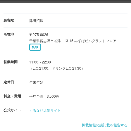
ーを楽しめます。
韓国酒のチャミスルや生ビール、ハイボールなどドリンク
も豊富♪
最寄駅
津田沼駅
お客様の好みや予算に合わせた多彩なコースから贅沢なプ
所在地
〒275-0026
ランまで用意いたします。
千葉県習志野市谷津1-13-15 みずほビルグランドフロア
MAP
■韓国屋台のような空間
アットホームな雰囲気と居心地のよさで初めてのお客様で
営業時間
11:00〜22:00
も安心して過ごせるよう、
（L.O.21:00、ドリンクL.O.21:30）
料理の美味しさだけでなく、親切なスタッフで丁寧な接客
定休日
年末年始
を心掛けています。
お一人様から女子会、宴会まで気軽にお立ち寄りください
料金・費用
平均予算 3,500円
◎
公式サイト
ぐるなび店舗サイト
掲載情報の誤記載を報告する