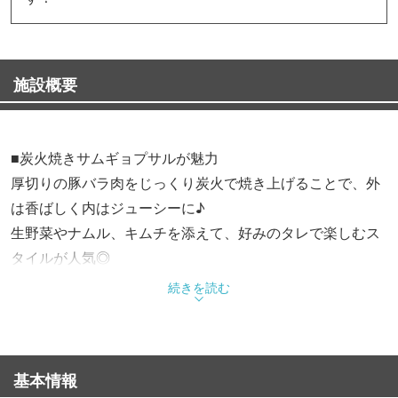
施設概要
■炭火焼きサムギョプサルが魅力
厚切りの豚バラ肉をじっくり炭火で焼き上げることで、外
は香ばしく内はジューシーに♪
生野菜やナムル、キムチを添えて、好みのタレで楽しむス
タイルが人気◎
香ばしさとジューシーさが絶妙に組み合わさり、満足する
続きを読む
こと間違いなし。
■多彩なコース料理
基本情報
サムギョプサルからA5和牛、海鮮チヂミまで豊富なメニュ