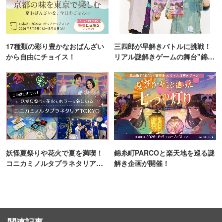
17種類の彩り豊かなおばんざい
三四郎が早解きバトルに挑戦！
から自由にチョイス！
リアル謎解きゲームの舞台"錦糸
町PARCO・楽天地"を巡る！
妖怪夏祭りや花火で夏を満喫！
錦糸町PARCOと楽天地を巡る謎
コニカミノルタプラネタリア
解き企画が開催！
TOKYO
関連記事