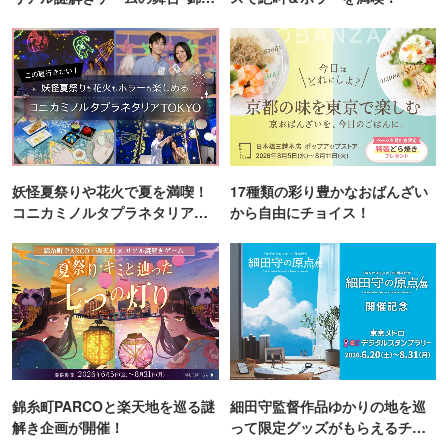
町PARCO・楽天地"を巡る！
妖怪夏祭りや花火で夏を満喫！
17種類の彩り豊かなおばんざい
コニカミノルタプラネタリア
から自由にチョイス！
TOKYO
錦糸町PARCOと楽天地を巡る謎
細田守監督作品ゆかりの地を巡
解き企画が開催！
って限定グッズがもらえるチャ
ンス！