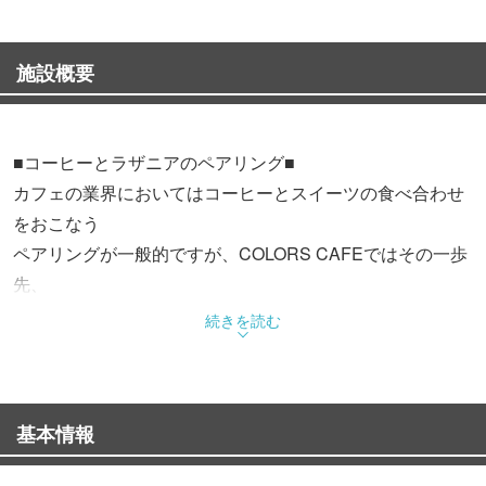
施設概要
■コーヒーとラザニアのペアリング■
カフェの業界においてはコーヒーとスイーツの食べ合わせ
をおこなう
ペアリングが一般的ですが、COLORS CAFEではその一歩
先、
イタリア発祥の「ラザニア」にフォーカスをあてて
続きを読む
「スペシャルティコーヒー」とのペアリングをご提供しま
す。
基本情報
■コーヒーに合うこだわりのラザニア■
日本ではミートソースのラザニアが一般的ですが、