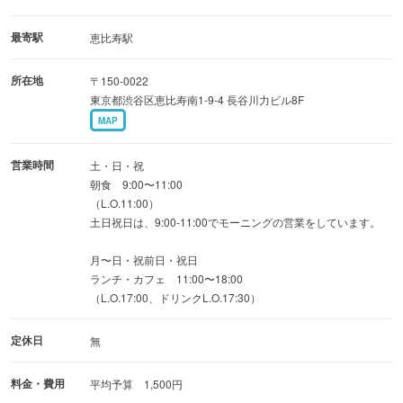
北イタリアの伝統的なラザニアをベースに、
色鮮やかな食材を使用したコーヒーにあう4種（緑・白・
最寄駅
恵比寿駅
赤・黒）のラザニアを開発。
所在地
〒150-0022
ラザニアをご注文のお客様には、本日のおすすめからウェ
東京都渋谷区恵比寿南1-9-4 長谷川力ビル8F
ルカムコーヒー2種を
MAP
お食事前に提供いたします。
営業時間
土・日・祝
■至極の一杯を■
朝食 9:00〜11:00
（L.O.11:00）
コーヒーは4種のコンセプトにあわせて、おすすめの豆を
土日祝日は、9:00-11:00でモーニングの営業をしています。
常時ご用意。
特別なシークレットの豆もご用意しておりますので、是非
月〜日・祝前日・祝日
ランチ・カフェ 11:00〜18:00
おたずねください。
（L.O.17:00、ドリンクL.O.17:30）
定休日
無
料金・費用
平均予算 1,500円