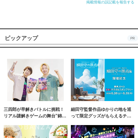
掲載情報の誤記載を報告する
ピックアップ
PR
三四郎が早解きバトルに挑戦！
細田守監督作品ゆかりの地を巡
リアル謎解きゲームの舞台"錦糸
って限定グッズがもらえるチャ
町PARCO・楽天地"を巡る！
ンス！