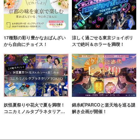
17種類の彩り豊かなおばんざい
涼しく過ごせる東京ジョイポリ
から自由にチョイス！
スで絶叫＆ホラーを満喫！
妖怪夏祭りや花火で夏を満喫！
錦糸町PARCOと楽天地を巡る謎
コニカミノルタプラネタリア
解き企画が開催！
TOKYO