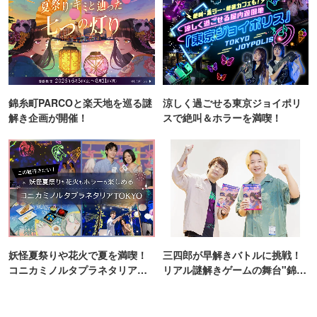
錦糸町PARCOと楽天地を巡る謎
涼しく過ごせる東京ジョイポリ
解き企画が開催！
スで絶叫＆ホラーを満喫！
妖怪夏祭りや花火で夏を満喫！
三四郎が早解きバトルに挑戦！
コニカミノルタプラネタリア
リアル謎解きゲームの舞台"錦糸
TOKYO
町PARCO・楽天地"を巡る！