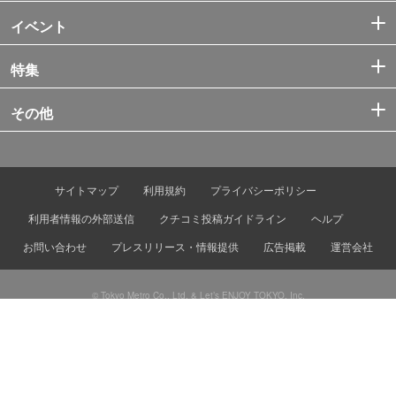
イベント
特集
その他
サイトマップ
利用規約
プライバシーポリシー
利用者情報の外部送信
クチコミ投稿ガイドライン
ヘルプ
お問い合わせ
プレスリリース・情報提供
広告掲載
運営会社
© Tokyo Metro Co., Ltd. & Let’s ENJOY TOKYO, Inc.