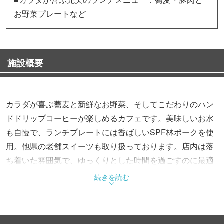
お野菜プレートなど
施設概要
カラダが喜ぶ蕎麦と新鮮なお野菜、そしてこだわりのハン
ドドリップコーヒーが楽しめるカフェです。美味しいお水
も自慢で、ランチプレートには香ばしいSPF林ポークを使
用。他県の老舗スイーツも取り扱っております。店内は落
ち着いた雰囲気で、ゆっくりとした時間を過ごすのに最適
です。心と体に優しいひとときを、ぜひ当店でお楽しみく
続きを読む
ださい。