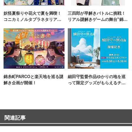
妖怪夏祭りや花火で夏を満喫！
三四郎が早解きバトルに挑戦！
コニカミノルタプラネタリア
リアル謎解きゲームの舞台"錦糸
TOKYO
町PARCO・楽天地"を巡る！
錦糸町PARCOと楽天地を巡る謎
細田守監督作品ゆかりの地を巡
解き企画が開催！
って限定グッズがもらえるチャ
ンス！
関連記事