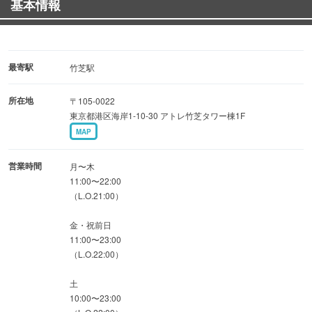
基本情報
特注の石窯を使い、高温で一気に焼き上げる厳選肉のグリ
ル料理。旨味をギュッと閉じ込めたジューシーな味わい
は、直輸入の厳選ビールと相性抜群です！
最寄駅
竹芝駅
◆開放感あふれる店内：
所在地
〒105-0022
大きな窓から浜離宮恩賜庭園や東京湾の景色を望むリゾー
東京都港区海岸1-10-30 アトレ竹芝タワー棟1F
ト空間。テラス席や、少人数から使えるテーブル席を完
MAP
備。
営業時間
月〜木
◆多彩なパーティコース：
11:00〜22:00
（L.O.21:00）
飲み放題付きのパーティープランを多数ご用意。名物の石
窯料理をメインに、ボリューム満点の内容で歓送迎会や女
金・祝前日
子会等、華やかに彩ります！
11:00〜23:00
（L.O.22:00）
土
10:00〜23:00