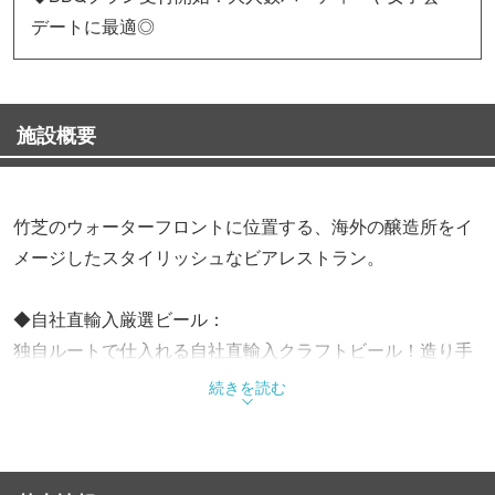
デートに最適◎
施設概要
竹芝のウォーターフロントに位置する、海外の醸造所をイ
メージしたスタイリッシュなビアレストラン。
◆自社直輸入厳選ビール：
独自ルートで仕入れる自社直輸入クラフトビール！造り手
のこだわりが詰まった極上の一杯を、並ぶタップから注が
続きを読む
れる新鮮な状態でご提供します！
◆自慢のメニュー：