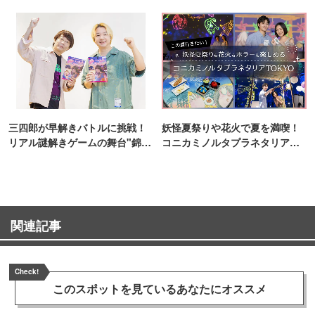
ンス！
三四郎が早解きバトルに挑戦！
妖怪夏祭りや花火で夏を満喫！
リアル謎解きゲームの舞台"錦糸
コニカミノルタプラネタリア
町PARCO・楽天地"を巡る！
TOKYO
関連記事
Check!
このスポットを見ている
あなたにオススメ