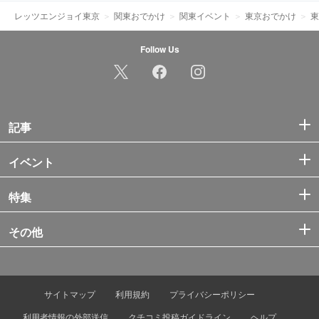
レッツエンジョイ東京
関東おでかけ
関東イベント
東京おでかけ
東
Follow Us
記事
イベント
特集
その他
サイトマップ
利用規約
プライバシーポリシー
利用者情報の外部送信
クチコミ投稿ガイドライン
ヘルプ