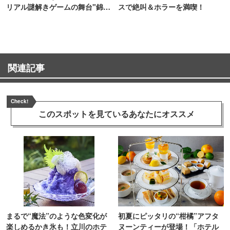
リアル謎解きゲームの舞台"錦糸
スで絶叫＆ホラーを満喫！
町PARCO・楽天地"を巡る！
関連記事
Check!
このスポットを見ている
あなたにオススメ
まるで“魔法”のような色変化が
初夏にピッタリの“柑橘”アフタ
楽しめるかき氷も！立川のホテ
ヌーンティーが登場！「ホテル