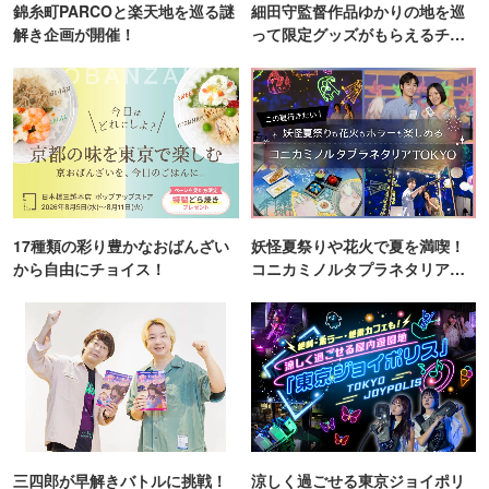
錦糸町PARCOと楽天地を巡る謎
細田守監督作品ゆかりの地を巡
解き企画が開催！
って限定グッズがもらえるチャ
ンス！
17種類の彩り豊かなおばんざい
妖怪夏祭りや花火で夏を満喫！
から自由にチョイス！
コニカミノルタプラネタリア
TOKYO
三四郎が早解きバトルに挑戦！
涼しく過ごせる東京ジョイポリ