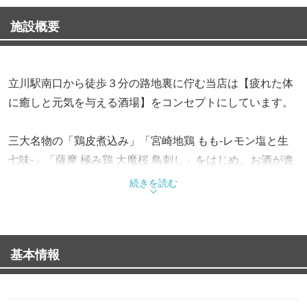
施設概要
立川駅南口から徒歩３分の路地裏に佇む当店は【疲れた体
に癒しと元気を与える酒場】をコンセプトにしています。
三大名物の「鶏皮煮込み」「宮崎地鶏 もも-レモン塩と生
七味-」「薩摩 極み鶏 大魔桜 鳥刺し」をはじめ、お酒が進
む逸品を多数ご用意しております。
続きを読む
テーブルとカウンター席を完備した和モダン空間は、女子
会・各種宴会・接待など、幅広い様々なシーンでご利用可
能です。
基本情報