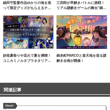
細田守監督作品ゆかりの地を巡
三四郎が早解きバトルに挑戦！
って限定グッズがもらえるチャ
リアル謎解きゲームの舞台"錦糸
ンス！
町PARCO・楽天地"を巡る！
妖怪夏祭りや花火で夏を満喫！
錦糸町PARCOと楽天地を巡る謎
コニカミノルタプラネタリア
解き企画が開催！
TOKYO
関連記事
Check!