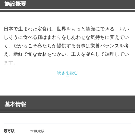
施設概要
日本で生まれた定食は、世界をもっと笑顔にできる。おい
しそうに食べる顔はまわりをしあわせな気持ちに変えてい
く。だからこそ私たちが提供する食事は栄養バランスを考
え、新鮮で旬な食材をつかい、工夫を凝らして調理してい
ます。
さあ、今日の自分に。今日という日に。とびきりのおいし
続きを読む
さを。
基本情報
最寄駅
本厚木駅