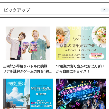
ピックアップ
PR
三四郎が早解きバトルに挑戦！
17種類の彩り豊かなおばんざい
リアル謎解きゲームの舞台"錦糸
から自由にチョイス！
町PARCO・楽天地"を巡る！