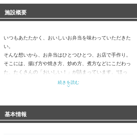
施設概要
いつもあたたかく、おいしいお弁当を味わっていただきた
い。
そんな想いから、お弁当はひとつひとつ、お店で手作り。
そこには、揚げ方や焼き方、炒め方、煮方などにこだわっ
た、たくさんの「おいしい！」が詰まっています。“ほっ
と”できるお弁当で、“もっと”お客様を笑顔にする。これか
続きを読む
らも、そんなお弁当をお届けします。
基本情報