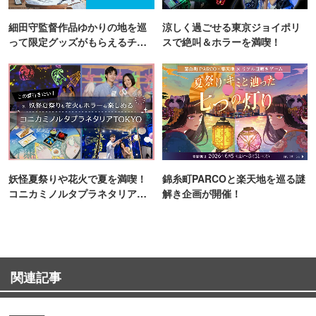
細田守監督作品ゆかりの地を巡
涼しく過ごせる東京ジョイポリ
って限定グッズがもらえるチャ
スで絶叫＆ホラーを満喫！
ンス！
妖怪夏祭りや花火で夏を満喫！
錦糸町PARCOと楽天地を巡る謎
コニカミノルタプラネタリア
解き企画が開催！
TOKYO
関連記事