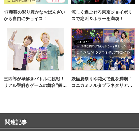
17種類の彩り豊かなおばんざい
涼しく過ごせる東京ジョイポリ
から自由にチョイス！
スで絶叫＆ホラーを満喫！
三四郎が早解きバトルに挑戦！
妖怪夏祭りや花火で夏を満喫！
リアル謎解きゲームの舞台"錦糸
コニカミノルタプラネタリア
町PARCO・楽天地"を巡る！
TOKYO
関連記事