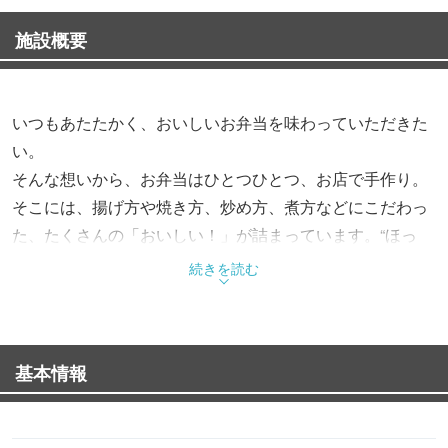
施設概要
いつもあたたかく、おいしいお弁当を味わっていただきた
い。
そんな想いから、お弁当はひとつひとつ、お店で手作り。
そこには、揚げ方や焼き方、炒め方、煮方などにこだわっ
た、たくさんの「おいしい！」が詰まっています。“ほっ
と”できるお弁当で、“もっと”お客様を笑顔にする。これか
続きを読む
らも、そんなお弁当をお届けします。
基本情報