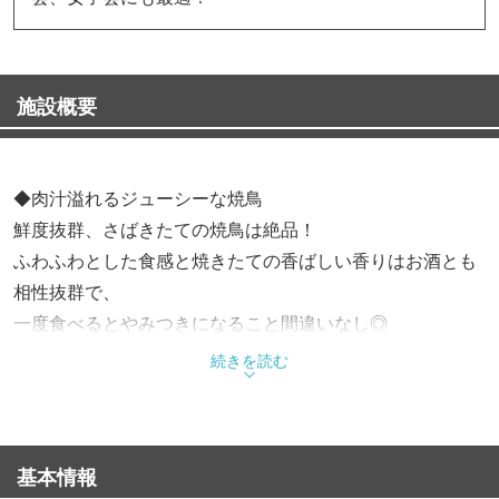
施設概要
◆肉汁溢れるジューシーな焼鳥
鮮度抜群、さばきたての焼鳥は絶品！
ふわふわとした食感と焼きたての香ばしい香りはお酒とも
相性抜群で、
一度食べるとやみつきになること間違いなし◎
甘みとスパイスが調和した自家製タレを絡ませた「つくね
続きを読む
バーグ」もおすすめ。
◆大満足な食べ放題・飲み放題コース
基本情報
肉好きには堪らない飲み放題付きコースは2,500円〜、