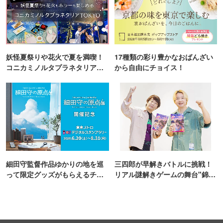
妖怪夏祭りや花火で夏を満喫！
17種類の彩り豊かなおばんざい
コニカミノルタプラネタリア
から自由にチョイス！
TOKYO
細田守監督作品ゆかりの地を巡
三四郎が早解きバトルに挑戦！
って限定グッズがもらえるチャ
リアル謎解きゲームの舞台"錦糸
ンス！
町PARCO・楽天地"を巡る！