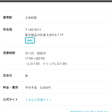
食べ飲み放題コースは3,000円〜ご用意！
手羽先をはじめ、お腹いっぱい楽しめるラインナップで
す。
最寄駅
大井町駅
飲み放題は＋500円で生ビール付きにも変更可♪
所在地
〒140-0011
東京都品川区東大井5-6-7 1F
◆居心地の良い空間
MAP
店内はカウンター席とテーブル席をご用意しており、
お仕事終わりの一杯からデート、ご宴会まで様々なシーン
営業時間
月〜日・祝前日
でご利用いただけます。
17:00〜翌2:00
（L.O.1:00、ドリンクL.O.1:30）
貸切予約も可能ですので、お気軽にご相談ください。
誕生日のサプライズもぜひ当店にお任せを！
定休日
無
料金・費用
平均予算 2,000円
公式サイト
ぐるなび店舗サイト
掲載情報の誤記載を報告する