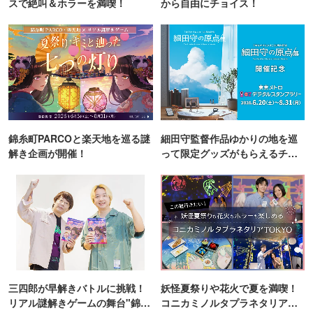
スで絶叫＆ホラーを満喫！
から自由にチョイス！
錦糸町PARCOと楽天地を巡る謎
細田守監督作品ゆかりの地を巡
解き企画が開催！
って限定グッズがもらえるチャ
ンス！
三四郎が早解きバトルに挑戦！
妖怪夏祭りや花火で夏を満喫！
リアル謎解きゲームの舞台"錦糸
コニカミノルタプラネタリア