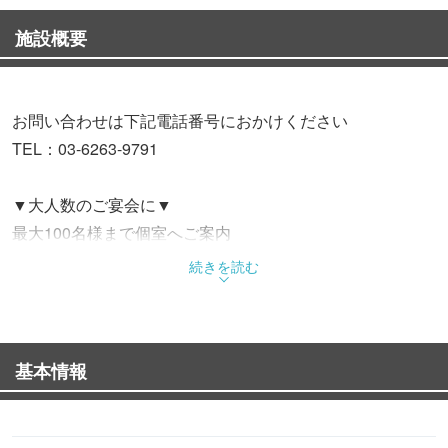
施設概要
お問い合わせは下記電話番号におかけください
TEL：03-6263-9791
▼大人数のご宴会に▼
最大100名様まで個室へご案内
宴会・歓迎会・送別会・忘年会や同窓会などに♪
続きを読む
３時間飲み放題付蟹コースは今なら特価3,999円より!!
▼期間限定クーポン▼
基本情報
幹事様無料や飲み放題などお得情報満載☆
大人数の宴会/飲み会/歓迎会/送別会/忘年会/大切なご友人と