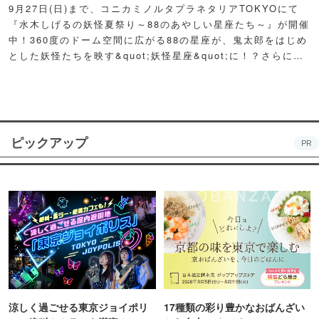
9月27日(日)まで、コニカミノルタプラネタリアTOKYOにて
『水木しげるの妖怪夏祭り～88のあやしい星座たち～』が開催
中！360度のドーム空間に広がる88の星座が、鬼太郎をはじめ
とした妖怪たちを映す&quot;妖怪星座&quot;に！？さらに例
年人気の夏祭り屋台も妖怪仕様で登場！怪しくもどこか愛らし
い妖怪たちが潜む不思議な空間に、ぜひ訪れてみて！
ピックアップ
PR
涼しく過ごせる東京ジョイポリ
17種類の彩り豊かなおばんざい