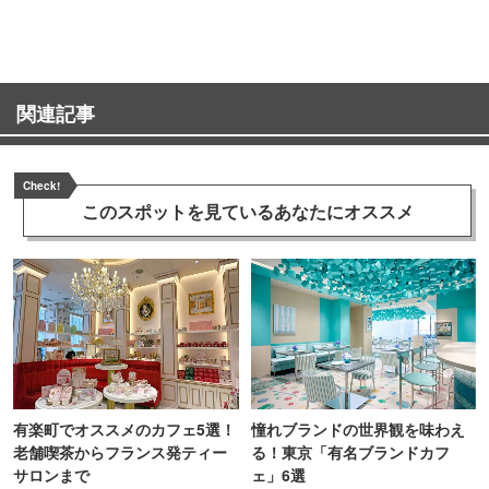
町PARCO・楽天地"を巡る！
TOKYO
関連記事
Check!
このスポットを見ている
あなたにオススメ
有楽町でオススメのカフェ5選！
憧れブランドの世界観を味わえ
老舗喫茶からフランス発ティー
る！東京「有名ブランドカフ
サロンまで
ェ」6選