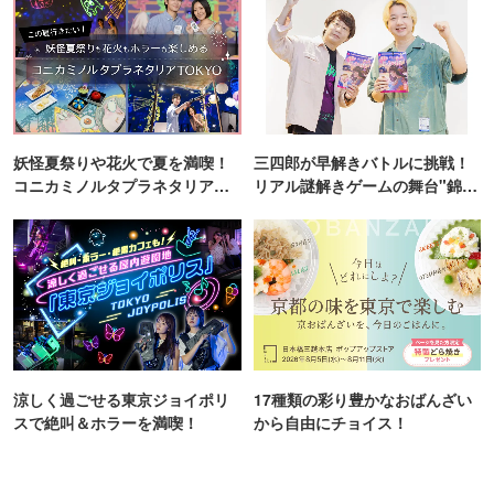
妖怪夏祭りや花火で夏を満喫！
三四郎が早解きバトルに挑戦！
コニカミノルタプラネタリア
リアル謎解きゲームの舞台"錦糸
TOKYO
町PARCO・楽天地"を巡る！
涼しく過ごせる東京ジョイポリ
17種類の彩り豊かなおばんざい
スで絶叫＆ホラーを満喫！
から自由にチョイス！