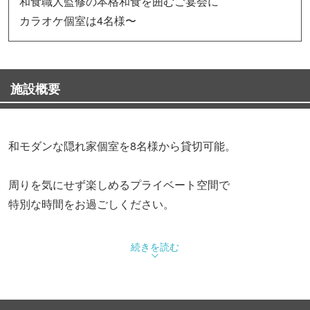
和食職人監修の本格和食を囲むご宴会に
カラオケ個室は4名様〜
施設概要
和モダンな隠れ家個室を8名様から貸切可能。
周りを気にせず楽しめるプライベート空間で
特別な時間をお過ごしください。
お料理は和食の職人が監修する、出汁の効いた本格和食を
続きを読む
ご提供。
季節の食材を活かした逸品と種類豊富な2.5時間飲み放題が