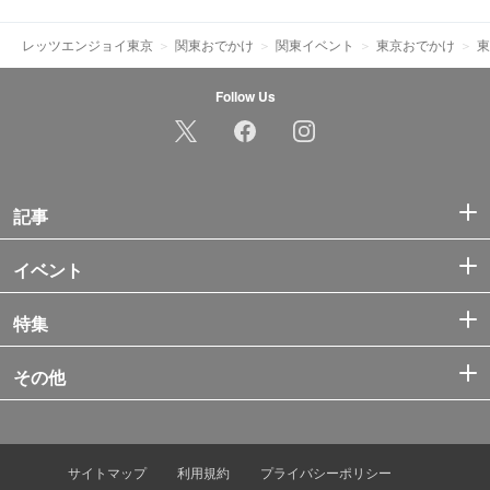
レッツエンジョイ東京
関東おでかけ
関東イベント
東京おでかけ
東
Follow Us
記事
イベント
特集
その他
サイトマップ
利用規約
プライバシーポリシー