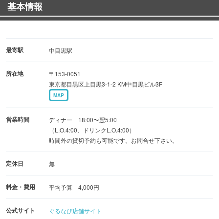
基本情報
付いたコースが人気です。
カラオケ完備の完全個室は4名様からご利用可能。
最寄駅
中目黒駅
誕生日・記念日のサプライズ演出もお手伝いしますので
所在地
〒153-0051
ご友人との飲み会から会社宴会まで、幅広いシーンにご利
東京都目黒区上目黒3-1-2 KM中目黒ビル3F
用いただけます。
MAP
営業時間
ディナー 18:00〜翌5:00
（L.O.4:00、ドリンクL.O.4:00）
時間外の貸切予約も可能です。お問合せ下さい。
定休日
無
料金・費用
平均予算 4,000円
公式サイト
ぐるなび店舗サイト