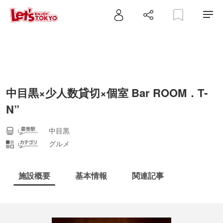
中目黒×少人数貸切×個室 Bar ROOM．T‐
N”
中目黒
グルメ
施設概要
基本情報
関連記事