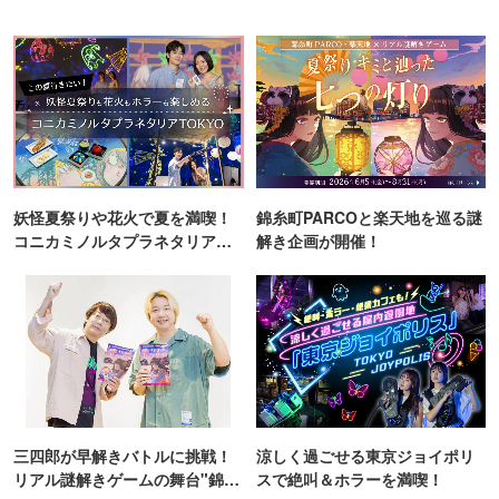
妖怪夏祭りや花火で夏を満喫！
錦糸町PARCOと楽天地を巡る謎
コニカミノルタプラネタリア
解き企画が開催！
TOKYO
三四郎が早解きバトルに挑戦！
涼しく過ごせる東京ジョイポリ
リアル謎解きゲームの舞台"錦糸
スで絶叫＆ホラーを満喫！