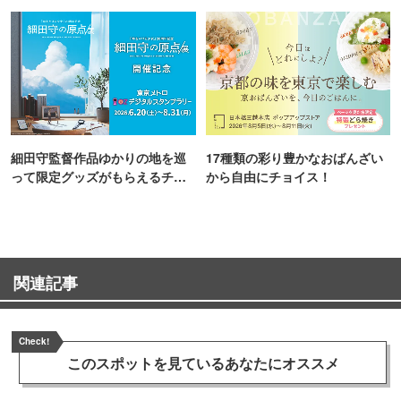
町PARCO・楽天地"を巡る！
細田守監督作品ゆかりの地を巡
17種類の彩り豊かなおばんざい
って限定グッズがもらえるチャ
から自由にチョイス！
ンス！
関連記事
Check!
このスポットを見ている
あなたにオススメ