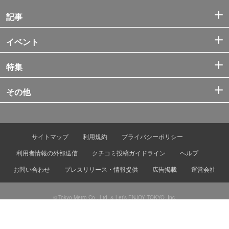
記事
イベント
特集
その他
サイトマップ
利用規約
プライバシーポリシー
利用者情報の外部送信
クチコミ投稿ガイドライン
ヘルプ
お問い合わせ
プレスリリース・情報提供
広告掲載
運営会社
© Tokyo Metro Co., Ltd. & Let’s ENJOY TOKYO, Inc.