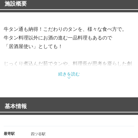
施設概要
牛タン通も納得！こだわりのタンを、様々な食べ方で。
牛タン料理以外にお酒の進む一品料理もあるので
「居酒屋使い」としても！
じっくり煮込んだ茹でタンや、料理長が思考を凝らした創
作タン料理も必食。
続きを読む
炭火七輪焼きも名物で、じっくりと備長炭で焼き上げた肉
や魚、野菜は素材本来の旨みを楽しめます。
基本情報
ドリンクは日本酒にこだわり、季節酒や珍しいものもご用
意。
駅近の落ち着いた和空間。この時期、歓送迎会はもちろん
最寄駅
四ツ谷駅