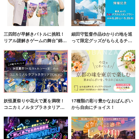
三四郎が早解きバトルに挑戦！
細田守監督作品ゆかりの地を巡
リアル謎解きゲームの舞台"錦糸
って限定グッズがもらえるチャ
町PARCO・楽天地"を巡る！
ンス！
妖怪夏祭りや花火で夏を満喫！
17種類の彩り豊かなおばんざい
コニカミノルタプラネタリア
から自由にチョイス！
TOKYO