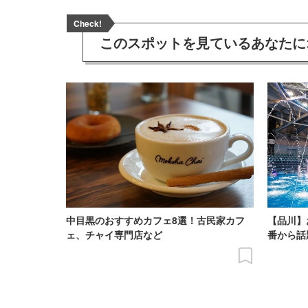
Check!
このスポットを見ている
あなたに
中目黒のおすすめカフェ8選！古民家カフ
【品川】
ェ、チャイ専門店など
番から話