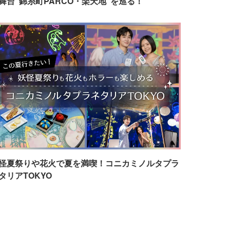
舞台"錦糸町PARCO・楽天地"を巡る！
怪夏祭りや花火で夏を満喫！コニカミノルタプラ
タリアTOKYO