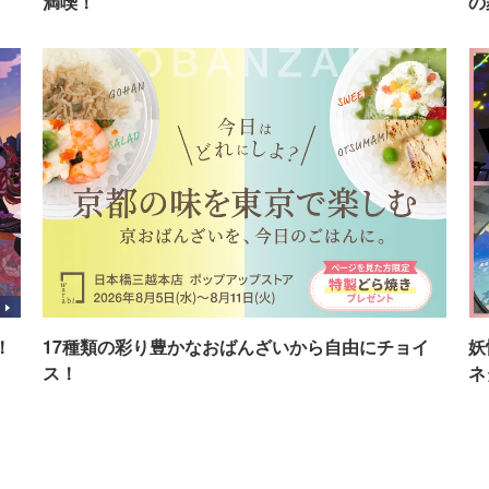
満喫！
の
！
17種類の彩り豊かなおばんざいから自由にチョイ
妖
ス！
ネ