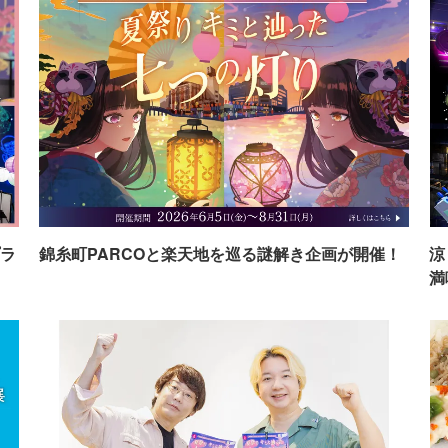
ラ
錦糸町PARCOと楽天地を巡る謎解き企画が開催！
涼
満