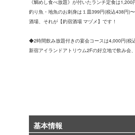
《鯛めし食べ放題》が付いたランチ定食は1,200
釣り魚・地魚のお刺身は１皿399円(税込438
酒場、それが【釣宿酒場 マヅメ】です！
◆2時間飲み放題付きの宴会コースは4,000円(
新宿アイランドアトリウム2Fの好立地で飲み会
基本情報