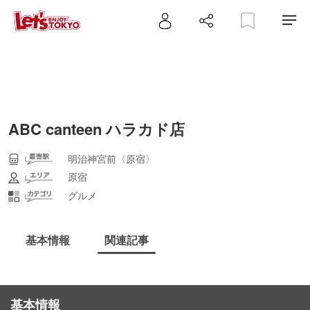
ABC canteen ハラカド店
明治神宮前〈原宿〉
原宿
グルメ
基本情報
関連記事
基本情報