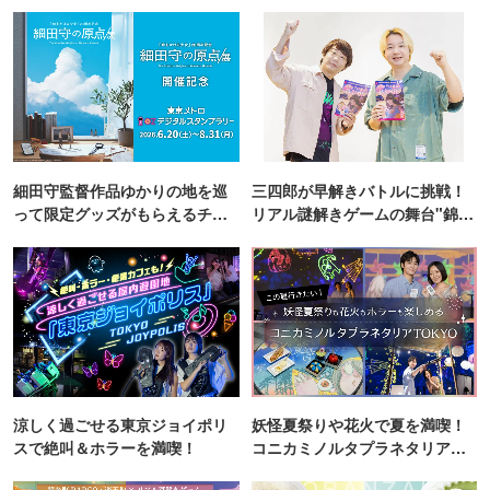
細田守監督作品ゆかりの地を巡
三四郎が早解きバトルに挑戦！
って限定グッズがもらえるチャ
リアル謎解きゲームの舞台"錦糸
ンス！
町PARCO・楽天地"を巡る！
涼しく過ごせる東京ジョイポリ
妖怪夏祭りや花火で夏を満喫！
スで絶叫＆ホラーを満喫！
コニカミノルタプラネタリア
TOKYO