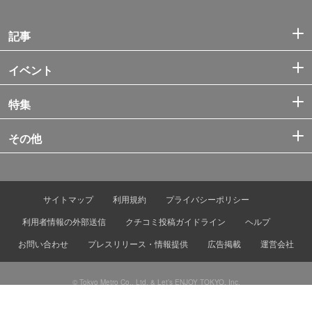
記事
イベント
特集
その他
サイトマップ
利用規約
プライバシーポリシー
利用者情報の外部送信
クチコミ投稿ガイドライン
ヘルプ
お問い合わせ
プレスリリース・情報提供
広告掲載
運営会社
© Tokyo Metro Co., Ltd. & Let’s ENJOY TOKYO, Inc.