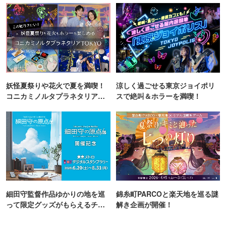
妖怪夏祭りや花火で夏を満喫！
涼しく過ごせる東京ジョイポリ
コニカミノルタプラネタリア
スで絶叫＆ホラーを満喫！
TOKYO
細田守監督作品ゆかりの地を巡
錦糸町PARCOと楽天地を巡る謎
って限定グッズがもらえるチャ
解き企画が開催！
ンス！