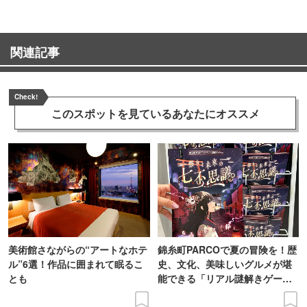
関連記事
Check!
このスポットを見ている
あなたにオススメ
美術館さながらの“アートなホテ
錦糸町PARCOで夏の冒険を！歴
ル”6選！作品に囲まれて眠るこ
史、文化、美味しいグルメが堪
とも
能できる「リアル謎解きゲー
ム」に挑戦