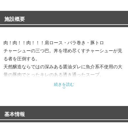
施設概要
肉！肉！！肉！！！肩ロース・バラ巻き・豚トロ
チャーシューの三つ巴。丼を埋め尽くすチャーシューが見
る者を圧倒する。
天然醸造ならではの深みある醤油ダレに魚介系不使用の大
量の豚肉でとったキレのある透き通ったスープ。
さらに生姜の芳醇な薫りが食欲をそそる渾身の一杯。肩ロ
続きを読む
ース・バラ巻き・豚トロ、3種のチャーシューを豪快に盛
り付けたスペシャルトッピングがおススメ。
基本情報