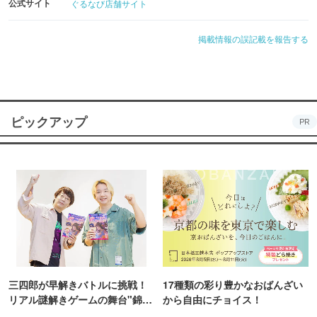
公式サイト
ぐるなび店舗サイト
掲載情報の誤記載を報告する
ピックアップ
PR
三四郎が早解きバトルに挑戦！
17種類の彩り豊かなおばんざい
リアル謎解きゲームの舞台"錦糸
から自由にチョイス！
町PARCO・楽天地"を巡る！