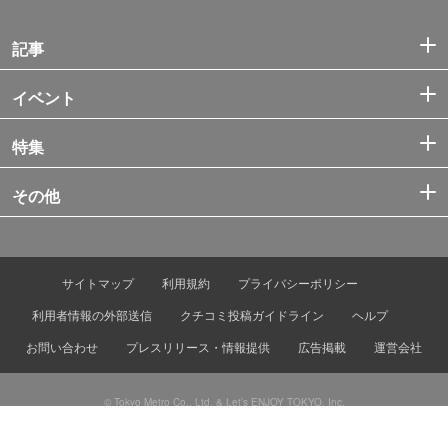
記事
イベント
特集
その他
サイトマップ
利用規約
プライバシーポリシー
利用者情報の外部送信
クチコミ投稿ガイドライン
ヘルプ
お問い合わせ
プレスリリース・情報提供
広告掲載
運営会社
© Tokyo Metro Co., Ltd. & Let’s ENJOY TOKYO, Inc.