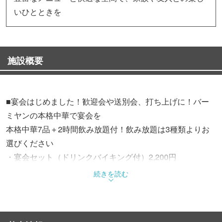
いひとときを
施設概要
■宴会はじめました！歓迎会や送別会、打ち上げに！バー
ミヤンの本格中華で宴会を
本格中華7品＋2時間飲み放題付！飲み放題は3種類よりお
選びください
・宴会セット（ドリンクバイキング付）2,200円
・宴会セット（アルコール飲み放題付）3,300円
続きを読む
・宴会セット（アルコール飲み放題＿ビール付）3,700円
■日・祝日を除く平日＆土曜のお得なランチは17時まで！