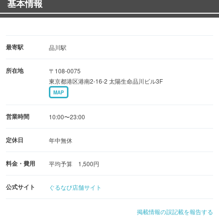
基本情報
日替わりランチ 659円〜
中華満喫定食 879円〜
おひとりでのお食事、ご友人やご家族、同僚とのランチに
ぜひご利用ください！
最寄駅
品川駅
所在地
〒108-0075
■豊富なメニューが勢ぞろい！
東京都港区港南2-16-2 太陽生命品川ビル3F
ラーメンや餃子、炒飯など定番中華料理から季節限定のメ
MAP
ニューまで
手軽に楽しめる多彩なメニューをご用意！
営業時間
10:00〜23:00
■広く快適な空間！
定休日
年中無休
お子様連れも大歓迎！ゆったりとお寛ぎいただけるソファ
料金・費用
平均予算 1,500円
ー席をご用意
ご家族やママ友との会食にもおすすめです！
公式サイト
ぐるなび店舗サイト
掲載情報の誤記載を報告する