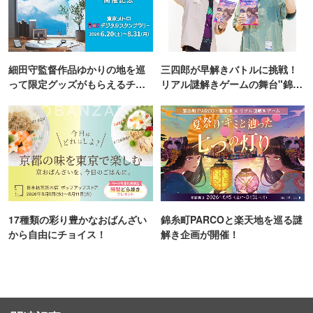
細田守監督作品ゆかりの地を巡
三四郎が早解きバトルに挑戦！
って限定グッズがもらえるチャ
リアル謎解きゲームの舞台"錦糸
ンス！
町PARCO・楽天地"を巡る！
17種類の彩り豊かなおばんざい
錦糸町PARCOと楽天地を巡る謎
から自由にチョイス！
解き企画が開催！