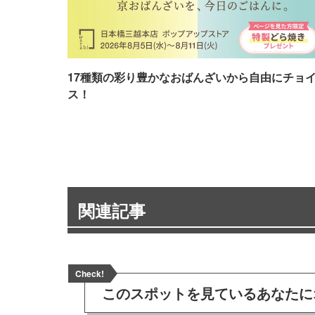
17種類の彩り豊かなおばんざいから自由にチョ
ス！
関連記事
Check!
このスポットを見ている
あなたに