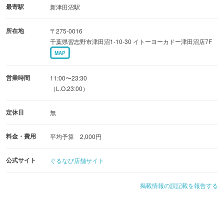
最寄駅
新津田沼駅
所在地
〒275-0016
千葉県習志野市津田沼1-10-30 イトーヨーカドー津田沼店7F
MAP
営業時間
11:00〜23:30
（L.O.23:00）
定休日
無
料金・費用
平均予算 2,000円
公式サイト
ぐるなび店舗サイト
掲載情報の誤記載を報告する