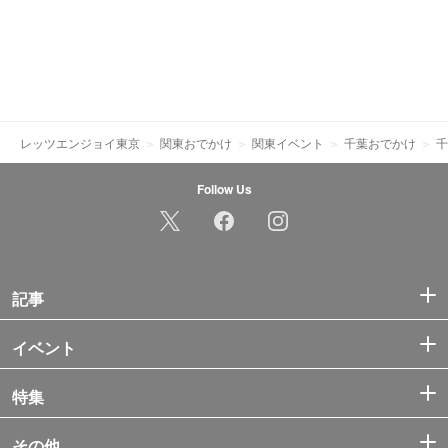
レッツエンジョイ東京
関東おでかけ
関東イベント
千葉おでかけ
千
Follow Us
記事
イベント
特集
その他