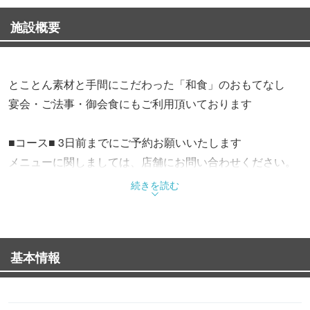
施設概要
とことん素材と手間にこだわった「和食」のおもてなし
宴会・ご法事・御会食にもご利用頂いております
■コース■ 3日前までにご予約お願いいたします
メニューに関しましては、店舗にお問い合わせください。
続きを読む
各種宴会・接待・会食・法事など、目的やご要望に応じて
ご活用ください
細部にまで行き届いたおもてなしで、大切な一日を演出し
基本情報
ます