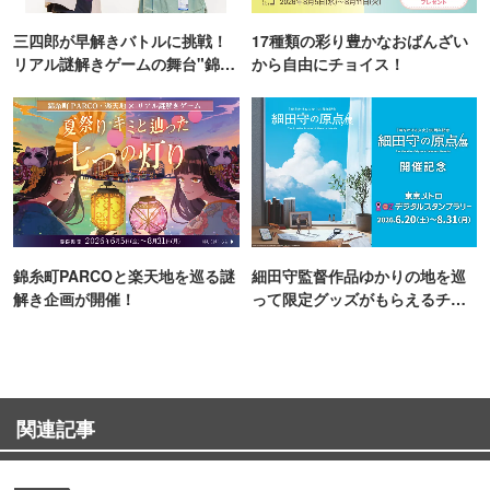
三四郎が早解きバトルに挑戦！
17種類の彩り豊かなおばんざい
リアル謎解きゲームの舞台"錦糸
から自由にチョイス！
町PARCO・楽天地"を巡る！
錦糸町PARCOと楽天地を巡る謎
細田守監督作品ゆかりの地を巡
解き企画が開催！
って限定グッズがもらえるチャ
ンス！
関連記事