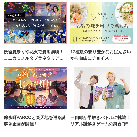
妖怪夏祭りや花火で夏を満喫！
17種類の彩り豊かなおばんざい
コニカミノルタプラネタリア
から自由にチョイス！
TOKYO
錦糸町PARCOと楽天地を巡る謎
三四郎が早解きバトルに挑戦！
解き企画が開催！
リアル謎解きゲームの舞台"錦糸
町PARCO・楽天地"を巡る！