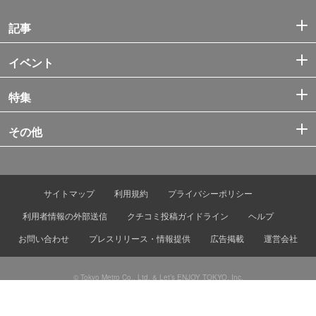
記事
イベント
特集
その他
サイトマップ
利用規約
プライバシーポリシー
利用者情報の外部送信
クチコミ投稿ガイドライン
ヘルプ
お問い合わせ
プレスリリース・情報提供
広告掲載
運営会社
© Tokyo Metro Co., Ltd. & Let’s ENJOY TOKYO, Inc.