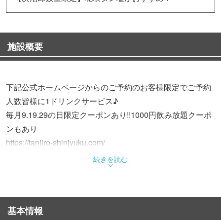
施設概要
下記公式ホームページからのご予約のお客様限定でご予約
人数皆様に1ドリンクサービス♪
毎月9.19.29の日限定クーポンあり!!1000円飲み放題クーポ
ンもあり
https://tanjiro-shinjyuku.com/
他店に負けないコストパフォーマンス!! 黒毛和牛A5使用
続きを読む
大好評！！お得な食べ放題メニューもご用意♪
◆コスパ最強 焼肉食べ放題コース 全39品 120分 6500
円
基本情報
◆黒毛和牛も◎炭焼王道人気No1コース 全8品 120分