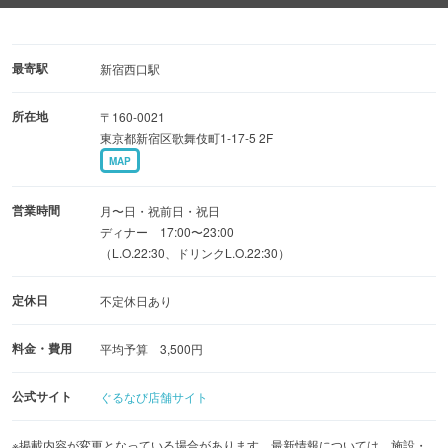
4500円
◆黒毛和牛も◎ワンランク上の和牛堪能炭治郎コース 全
10品 120分 5980円
最寄駅
新宿西口駅
◆<史上最強和牛コース>当店自慢の黒毛和牛を全て堪能で
所在地
〒160-0021
きる全11品 120分 7980円
東京都新宿区歌舞伎町1-17-5 2F
◆期間限定4380円で和牛ホルモン＆牛カルビなど全38品食
MAP
べ飲み放題開催中!!
+1500円で2時間飲み放題付に変更可能です。
営業時間
月〜日・祝前日・祝日
ディナー 17:00〜23:00
（L.O.22:30、ドリンクL.O.22:30）
定休日
不定休日あり
料金・費用
平均予算 3,500円
公式サイト
ぐるなび店舗サイト
※掲載内容が変更となっている場合があります。最新情報については、施設・