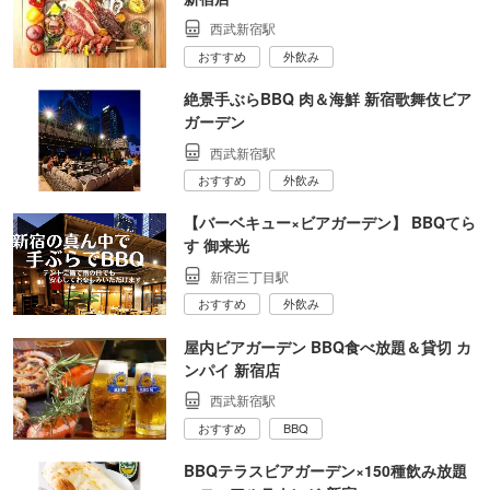
西武新宿駅
おすすめ
外飲み
絶景手ぶらBBQ 肉＆海鮮 新宿歌舞伎ビア
ガーデン
西武新宿駅
おすすめ
外飲み
【バーベキュー×ビアガーデン】 BBQてら
す 御来光
新宿三丁目駅
おすすめ
外飲み
屋内ビアガーデン BBQ食べ放題＆貸切 カ
ンパイ 新宿店
西武新宿駅
おすすめ
BBQ
BBQテラスビアガーデン×150種飲み放題