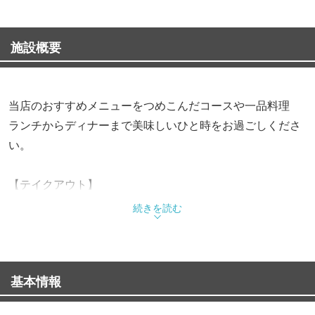
施設概要
当店のおすすめメニューをつめこんだコースや一品料理
ランチからディナーまで美味しいひと時をお過ごしくださ
い。
【テイクアウト】
汁物を除き全品お持ち帰り出来ます。
続きを読む
ご注文はスタッフまでお申し付けください。
当日中にお召し上がりください。
お時間を頂く場合がございます。お早めにご注文下さい。
基本情報
電話予約承ります。（0480-53-8875）