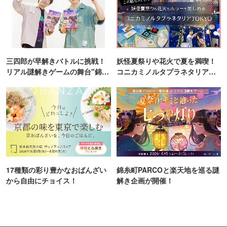
三四郎が早解きバトルに挑戦！
妖怪夏祭りや花火で夏を満喫！
リアル謎解きゲームの舞台"錦糸
コニカミノルタプラネタリア
町PARCO・楽天地"を巡る！
TOKYO
17種類の彩り豊かなおばんざい
錦糸町PARCOと楽天地を巡る謎
から自由にチョイス！
解き企画が開催！