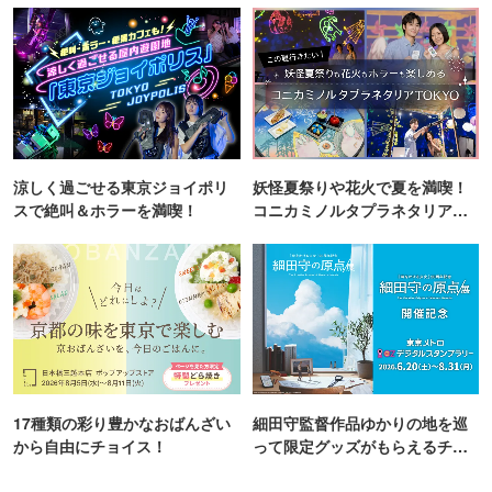
涼しく過ごせる東京ジョイポリ
妖怪夏祭りや花火で夏を満喫！
スで絶叫＆ホラーを満喫！
コニカミノルタプラネタリア
TOKYO
17種類の彩り豊かなおばんざい
細田守監督作品ゆかりの地を巡
から自由にチョイス！
って限定グッズがもらえるチャ
ンス！