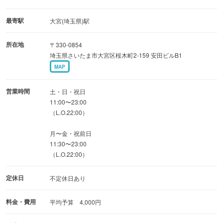
いただけます。
最寄駅
大宮(埼玉県)駅
ランチは1200円〜セットメニューを販売中、もちろん溶岩
所在地
〒330-0854
パスタもございます。
埼玉県さいたま市大宮区桜木町2-159 安田ビルB1
ランチ限定の飲み放題付コースは3000円！
MAP
飲み放題付コースは4400円〜様々なイベントにおすすめ！
営業時間
土・日・祝日
歓送迎会や忘年会・新年会にもピッタリ♪
11:00〜23:00
（L.O.22:00）
ご予約お待ちしております！
月〜金・祝前日
11:30〜23:00
（L.O.22:00）
定休日
不定休日あり
料金・費用
平均予算 4,000円