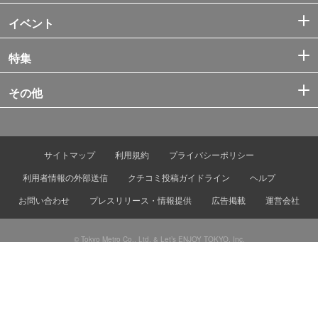
イベント
特集
その他
サイトマップ
利用規約
プライバシーポリシー
利用者情報の外部送信
クチコミ投稿ガイドライン
ヘルプ
お問い合わせ
プレスリリース・情報提供
広告掲載
運営会社
© Tokyo Metro Co., Ltd. & Let’s ENJOY TOKYO, Inc.