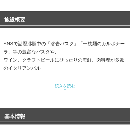
施設概要
SNSで話題沸騰中の「溶岩パスタ」「一枚麺のカルボナー
ラ」等の豊富なパスタや、
ワイン、クラフトビールにぴったりの海鮮、肉料理が多数
のイタリアンバル
大人気の記念日プレートはジュエリーボックス付でかわい
続きを読む
すぎると好評です。
1フロア貸切もできる広々としたオープンスペースは開放
基本情報
的。
北欧風の白を基調とした内装でおしゃれな時間をお過ごし