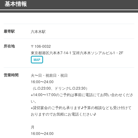
基本情報
■人気の宴会コース
看板メニューの焼き鳥が楽しめる !お手頃コース120分飲み
放題付き2980円〜
最寄駅
六本木駅
豪華メニュー盛りだくさん!大満足もつ鍋付きコース120分
所在地
〒106-0032
飲み放題付き3980円〜
東京都港区六本木7-14-1 宝祥六本木ソシアルビル1・2F
MAP
■自慢の優雅な空間
2名様〜団体様までご利用可能な空間♪落ち着いた雰囲気の
営業時間
火〜日・祝前日・祝日
お席をご用意。
16:00〜24:00
（L.O.23:00、ドリンクL.O.23:30）
※14:00〜17:00のご予約は事前に電話にてお問い合わせくださ
■お得な特典
い。
幹事様必見！8名様以上のコース予約で幹事様無料やデザ
※貸切宴会のご予約も承ります♪予算の相談なども受け付けて
おりますのでお気軽にお電話ください♪
ートプレート無料贈呈クーポンなどございます！
月
16:00〜24:00