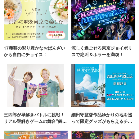
17種類の彩り豊かなおばんざい
涼しく過ごせる東京ジョイポリ
から自由にチョイス！
スで絶叫＆ホラーを満喫！
三四郎が早解きバトルに挑戦！
細田守監督作品ゆかりの地を巡
リアル謎解きゲームの舞台"錦糸
って限定グッズがもらえるチャ
町PARCO・楽天地"を巡る！
ンス！