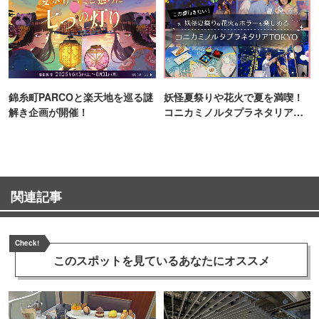
錦糸町PARCOと楽天地を巡る謎
妖怪夏祭りや花火で夏を満喫！
解き企画が開催！
コニカミノルタプラネタリア
TOKYO
関連記事
Check!
このスポットを見ている
あなたにオススメ