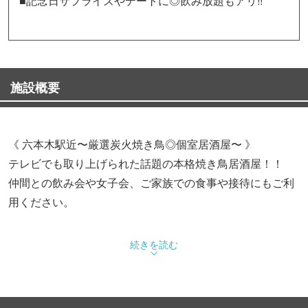
■記念日サプライズやデートに◎飲み放題もアリ!!
施設概要
《 六本木駅近〜厳選炭火焼き鳥◎個室居酒屋〜 》
テレビでも取り上げられた話題の本格焼き鳥居酒屋！！
仲間との飲み会や女子会、ご家族での食事や接待にもご利
用ください。
《鮮度にこだわった〜銘柄鶏〜柔らかい肉質》
続きを読む
信頼する牧場から届く鮮度抜群のお肉をお届け致します！
飲み放題付きコースでも美味しい肉料理をご堪能いただけ
ます。