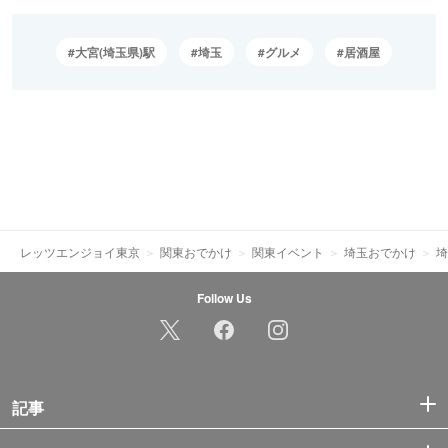
大宮(埼玉県)駅
埼玉
グルメ
居酒屋
レッツエンジョイ東京
関東おでかけ
関東イベント
埼玉おでかけ
埼
Follow Us
記事