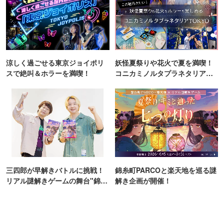
涼しく過ごせる東京ジョイポリ
妖怪夏祭りや花火で夏を満喫！
スで絶叫＆ホラーを満喫！
コニカミノルタプラネタリア
TOKYO
三四郎が早解きバトルに挑戦！
錦糸町PARCOと楽天地を巡る謎
リアル謎解きゲームの舞台"錦糸
解き企画が開催！
町PARCO・楽天地"を巡る！