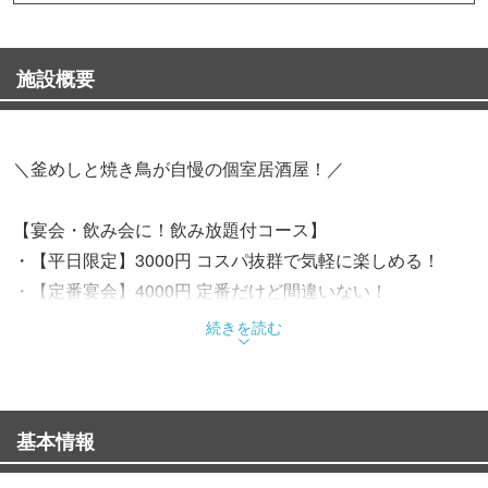
施設概要
＼釜めしと焼き鳥が自慢の個室居酒屋！／
【宴会・飲み会に！飲み放題付コース】
・【平日限定】3000円 コスパ抜群で気軽に楽しめる！
・【定番宴会】4000円 定番だけど間違いない！
・【堪能宴会】4500円 博多グルメを詰め込み釜めしで〆
続きを読む
る！
・【豪華宴会】5000円 九州うまかもんと釜めしを贅沢に楽
しめる！
基本情報
・【極み宴会】6500円 九州うまかもんが詰まった豪華すぎ
る宴会！