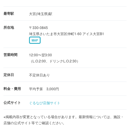
【当店名物メニュー】
最寄駅
大宮(埼玉県)駅
鶏とごぼうの釜飯 1408円〜／箸で食べる焼き鳥 638円〜
所在地
〒330-0845
その他、バラエティ豊かなお料理をご用意してます！
埼玉県さいたま市大宮区仲町1-60 アイス大宮B1
MAP
【個室完備・お席で喫煙可能】
少人数でのご利用も大歓迎！もちろん席のみ予約も承って
営業時間
12:00〜翌3:00
ます！
（L.O.2:00、ドリンクL.O.2:30）
団体様向けの掘りごたつ個室は最大50名様までご案内可
定休日
不定休日あり
能！
各種宴会にぜひご利用ください！
料金・費用
平均予算 3,000円
公式サイト
ぐるなび店舗サイト
※掲載内容が変更となっている場合があります。最新情報については、施設・
店舗の公式サイト等でご確認ください。