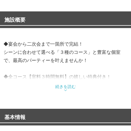
施設概要
◆宴会から二次会まで一箇所で完結！
シーンに合わせて選べる「３種のコース」と豊富な個室
で、最高のパーティーを叶えませんか！
◆全コース【室料３時間無料】の嬉しい特典付き！
手軽に楽しめる「カジュアル」、人気の「スタンダー
続きを読む
ド」、さらに豪華な「デラックス」の３種から、ご予算や
目的に応じて自由に選べます！本格的な料理に加え、お得
な飲み放題プランも追加可能！
基本情報
◆店内は１名様から大人数まで対応の完全個室を完備！