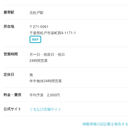
女子会に最適なラグジュアリールームや、お食事に便利な
レストランルームなど、個性豊かなコンセプトルームも充
最寄駅
北松戸駅
実しています。
所在地
〒271-0061
千葉県松戸市栄町西4-1171-1
◆歓送迎会や誕生日会はもちろん、会議やテレワーク、レ
MAP
ッスンなど活用法は自由自在！
完全防音のプライベート空間で、自慢の料理とカラオケを
営業時間
月〜日・祝前日・祝日
心ゆくまで満喫◎
24時間営業
定休日
無
年中無休24時間営業
料金・費用
平均予算 2,000円
公式サイト
ぐるなび店舗サイト
掲載情報の誤記載を報告する