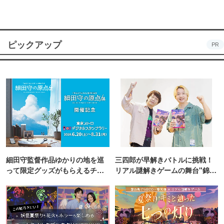
ピックアップ
PR
細田守監督作品ゆかりの地を巡
三四郎が早解きバトルに挑戦！
って限定グッズがもらえるチャ
リアル謎解きゲームの舞台"錦糸
ンス！
町PARCO・楽天地"を巡る！