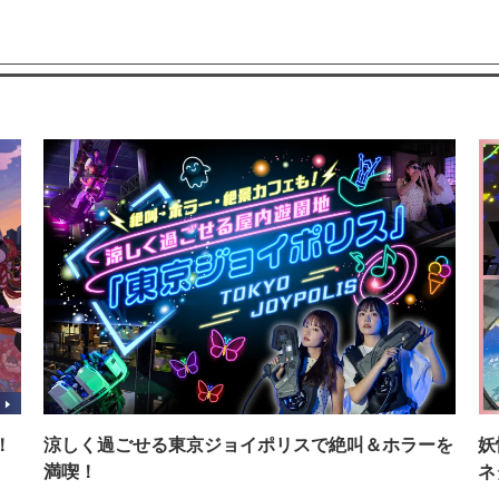
！
涼しく過ごせる東京ジョイポリスで絶叫＆ホラーを
妖
満喫！
ネ