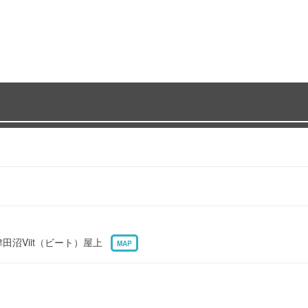
 津田沼Viit（ビート）屋上
MAP