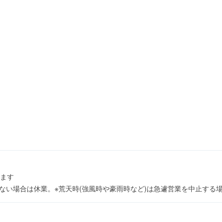
ます
約がない場合は休業。※荒天時(強風時や豪雨時など)は急遽営業を中止する