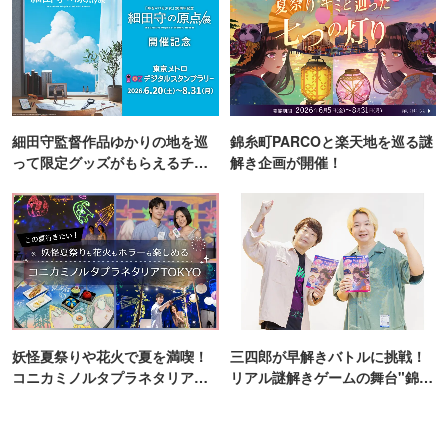
細田守監督作品ゆかりの地を巡
錦糸町PARCOと楽天地を巡る謎
って限定グッズがもらえるチャ
解き企画が開催！
ンス！
妖怪夏祭りや花火で夏を満喫！
三四郎が早解きバトルに挑戦！
コニカミノルタプラネタリア
リアル謎解きゲームの舞台"錦糸
TOKYO
町PARCO・楽天地"を巡る！