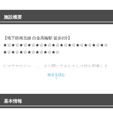
施設概要
【地下鉄南北線 白金高輪駅 徒歩2分】
★☆★☆★☆★☆★☆★☆★☆★☆★☆★☆★☆★☆★☆
★☆★☆★☆★☆★☆★☆★☆
ヒマラヤカリー ....。そう聞いてみなさんは何を想像しま
すか？
続きを読む
もしかしたら、一度は聞いたことがあるはず...。
Himalaya Curryのこだわりは、「本場ネパールから招いた
基本情報
シェフによる絶品ナン」です。