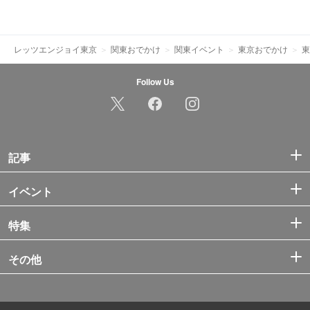
レッツエンジョイ東京
関東おでかけ
関東イベント
東京おでかけ
東
Follow Us
記事
イベント
特集
その他