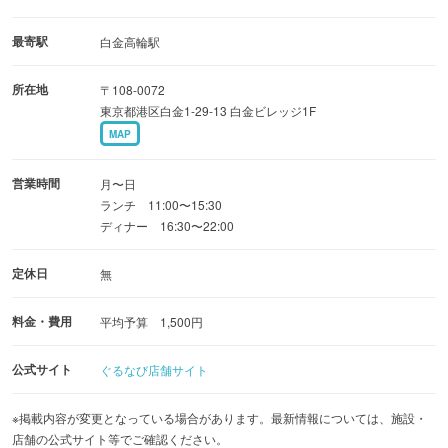
見てビックリ!!食べて満足!!そして店内はネパールの王室を
イメージした、そんな雰囲気のカフェスタイル
最寄駅
白金高輪駅
で落ち着いた場所を提供致します。
所在地
〒108-0072
東京都港区白金1-29-13 白金ビレッジ1F
女性が来店しやすいお店です♪
MAP
営業時間
月〜日
ランチ 11:00〜15:30
ディナー 16:30〜22:00
定休日
無
料金・費用
平均予算 1,500円
公式サイト
ぐるなび店舗サイト
※掲載内容が変更となっている場合があります。最新情報については、施設・
店舗の公式サイト等でご確認ください。