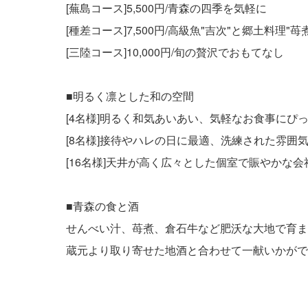
[蕪島コース]5,500円/青森の四季を気軽に
[種差コース]7,500円/高級魚"吉次"と郷土料理"苺煮
[三陸コース]10,000円/旬の贅沢でおもてなし
■明るく凛とした和の空間
[4名様]明るく和気あいあい、気軽なお食事にぴ
[8名様]接待やハレの日に最適、洗練された雰囲
[16名様]天井が高く広々とした個室で賑やかな会
■青森の食と酒
せんべい汁、苺煮、倉石牛など肥沃な大地で育ま
蔵元より取り寄せた地酒と合わせて一献いかがで