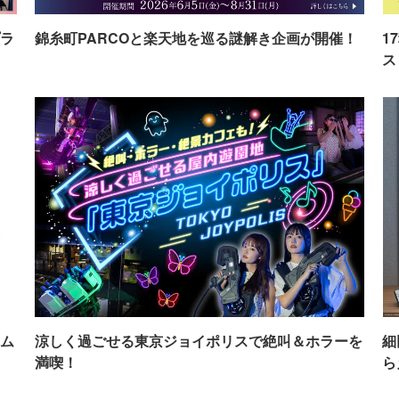
ラ
錦糸町PARCOと楽天地を巡る謎解き企画が開催！
1
ス
ム
涼しく過ごせる東京ジョイポリスで絶叫＆ホラーを
細
満喫！
ら