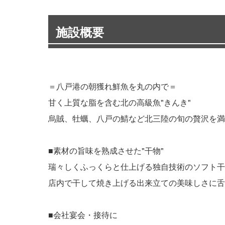
施設概要
＝八戸港の朝獲れ鮮魚を丸の内で＝
甘く上質な脂を含む北の高級魚"きんき"
烏賊、牡蠣、八戸の鯖など北三陸の旬の贅沢を満
■素材の旨味を熟成させた"干物"
瑞々しくふっくらと仕上げる独自技術のソフト干
店内で干して焼き上げる出来立ての美味しさに舌
■会社宴会・接待に