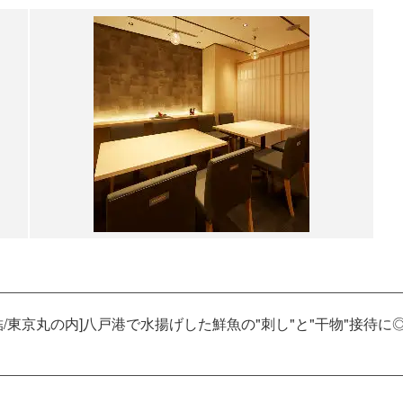
/東京丸の内]八戸港で水揚げした鮮魚の"刺し"と"干物"接待に