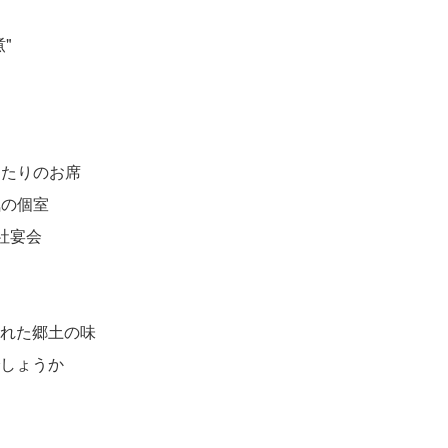
"
ったりのお席
気の個室
社宴会
れた郷土の味
しょうか