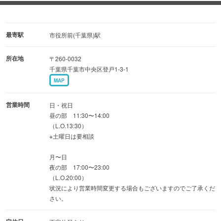
・懐石おまかせコース
9,350円、13,200円、13,750円の３コースをご用意。（前
日までに要予約）
最寄駅
市役所前(千葉県)駅
ご予算に応じて相談承ります。
所在地
〒260-0032
千葉県千葉市中央区登戸1-3-1
【プライベートでご利用の方】
MAP
慶事・法事でのご利用、ご家族やご友人と過ごす大切な時
間にご利用下さい。
営業時間
日・祝日
普段とは違うよそいきのお料理でおもてなし致します。
昼の部 11:30〜14:00
（L.O.13:30）
※土曜日は要相談
昼 要予約
夜 7,150円、9,350円〜(9,350円以上のコースは要前日迄
月〜日
夜の部 17:00〜23:00
予約)
（L.O.20:00）
※ご予算とお好み・目的によってご相談下さい。
状況により営業時間変更する場合もございますのでご了承くだ
さい。
令和4年４月１日よりサービス料5％頂戴致します