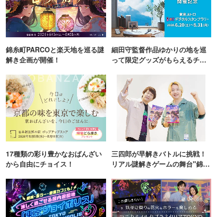
錦糸町PARCOと楽天地を巡る謎
細田守監督作品ゆかりの地を巡
解き企画が開催！
って限定グッズがもらえるチャ
ンス！
17種類の彩り豊かなおばんざい
三四郎が早解きバトルに挑戦！
から自由にチョイス！
リアル謎解きゲームの舞台"錦糸
町PARCO・楽天地"を巡る！