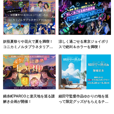
妖怪夏祭りや花火で夏を満喫！
涼しく過ごせる東京ジョイポリ
コニカミノルタプラネタリア
スで絶叫＆ホラーを満喫！
TOKYO
錦糸町PARCOと楽天地を巡る謎
細田守監督作品ゆかりの地を巡
解き企画が開催！
って限定グッズがもらえるチャ
ンス！