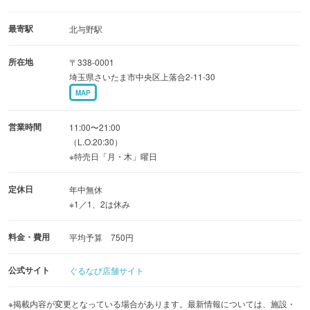
最寄駅
北与野駅
所在地
〒338-0001
埼玉県さいたま市中央区上落合2-11-30
MAP
営業時間
11:00〜21:00
（L.O.20:30）
※特売日「月・木」曜日
定休日
年中無休
※1／1、2は休み
料金・費用
平均予算 750円
公式サイト
ぐるなび店舗サイト
※掲載内容が変更となっている場合があります。最新情報については、施設・