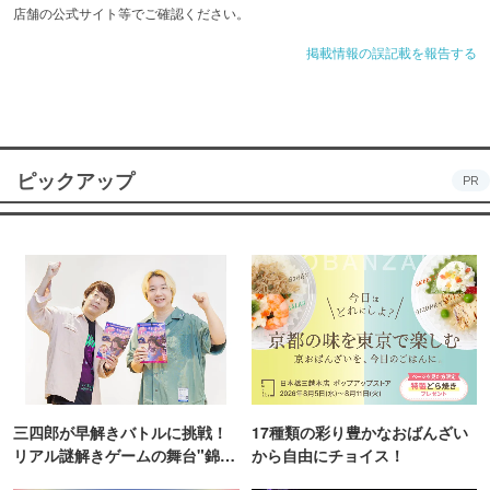
店舗の公式サイト等でご確認ください。
掲載情報の誤記載を報告する
ピックアップ
PR
三四郎が早解きバトルに挑戦！
17種類の彩り豊かなおばんざい
リアル謎解きゲームの舞台"錦糸
から自由にチョイス！
町PARCO・楽天地"を巡る！