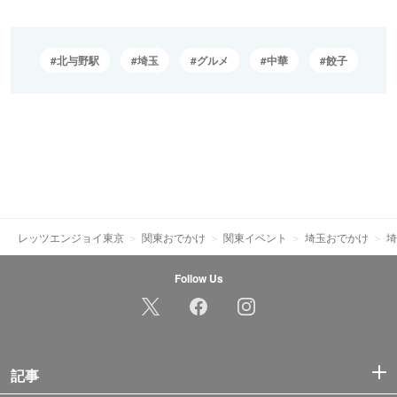
北与野駅
埼玉
グルメ
中華
餃子
レッツエンジョイ東京
関東おでかけ
関東イベント
埼玉おでかけ
埼
Follow Us
記事